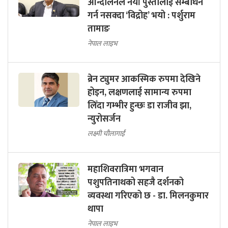
आन्दोलनले नयाँ पुस्तालाई सम्बोधन
गर्न नसक्दा ‘विद्रोह’ भयो : पर्शुराम
तामाङ
नेपाल लाइभ
ब्रेन ट्युमर आकस्मिक रुपमा देखिने
होइन, लक्षणलाई सामान्य रुपमा
लिँदा गम्भीर हुन्छः डा राजीव झा,
न्युरोसर्जन
लक्ष्मी चौलागाईं
महाशिवरात्रिमा भगवान
पशुपतिनाथको सहजै दर्शनको
व्यवस्था गरिएको छ - डा. मिलनकुमार
थापा
नेपाल लाइभ