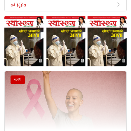
सबै हेर्नुहोस
ब्लग