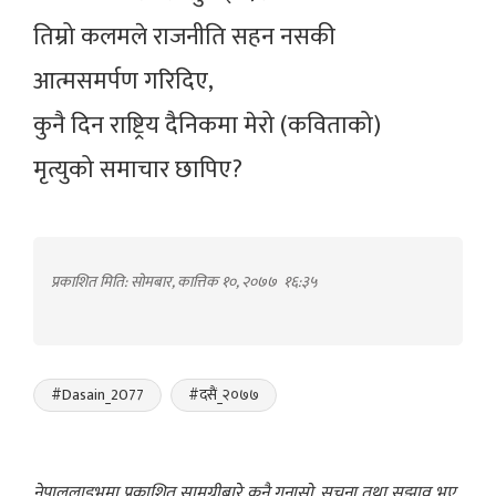
तिम्रो कलमले राजनीति सहन नसकी
आत्मसमर्पण गरिदिए,
कुनै दिन राष्ट्रिय दैनिकमा मेरो (कविताको)
मृत्युको समाचार छापिए?
प्रकाशित मिति: सोमबार, कात्तिक १०, २०७७
१६:३५
#Dasain_2077
#दसैं_२०७७
नेपाललाइभमा प्रकाशित सामग्रीबारे कुनै गुनासो, सूचना तथा सुझाव भए