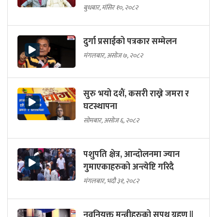
बुधबार, मंसिर १०, २०८२
दुर्गा प्रसाईको पत्रकार सम्मेलन
मंगलबार, असोज ७, २०८२
सुरु भयो दशैं, कसरी राख्ने जमरा र
घटस्थापना
सोमबार, असोज ६, २०८२
पशुपति क्षेत्र, आन्दोलनमा ज्यान
गुमाएकाहरुको अन्त्येष्टि गरिदै
मंगलबार, भदौ ३१, २०८२
नवनियुक्त मन्त्रीहरुको सपथ ग्रहण ||