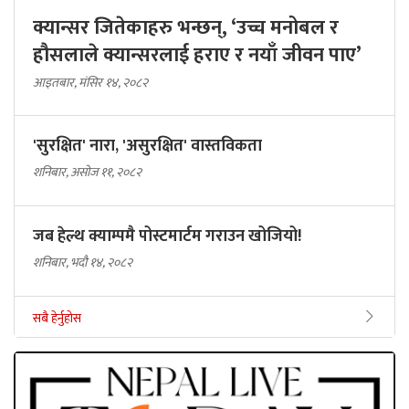
क्यान्सर जितेकाहरु भन्छन्, ‘उच्च मनोबल र
हौसलाले क्यान्सरलाई हराए र नयाँ जीवन पाए’
आइतबार, मंसिर १४, २०८२
'सुरक्षित' नारा, 'असुरक्षित' वास्तविकता
शनिबार, असोज ११, २०८२
जब हेल्थ क्याम्पमै पोस्टमार्टम गराउन खोजियो!
शनिबार, भदौ १४, २०८२
सबै हेर्नुहोस