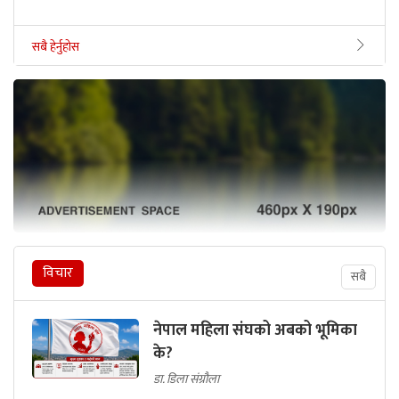
सबै हेर्नुहोस
विचार
सबै
नेपाल महिला संघको अबको भूमिका
के?
डा. डिला संग्रौला