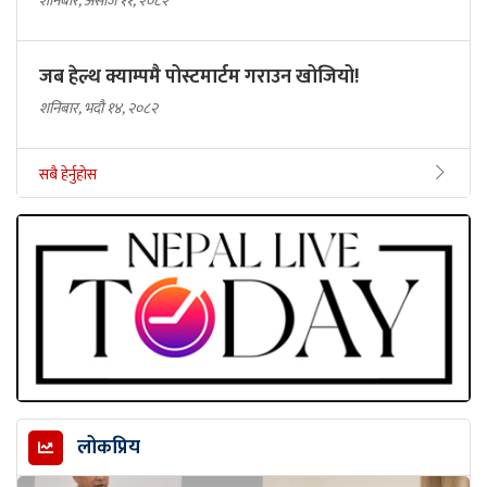
शनिबार, असोज ११, २०८२
जब हेल्थ क्याम्पमै पोस्टमार्टम गराउन खोजियो!
शनिबार, भदौ १४, २०८२
सबै हेर्नुहोस
लोकप्रिय