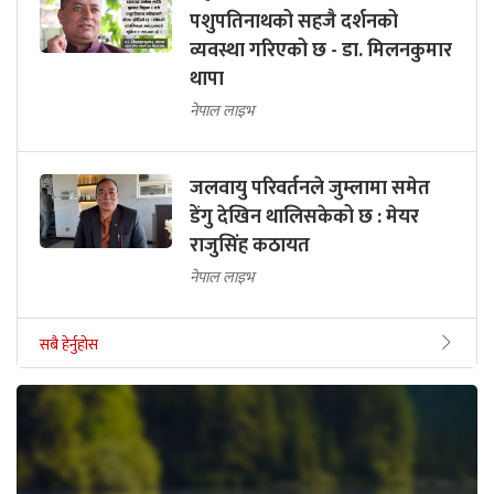
पशुपतिनाथको सहजै दर्शनको
व्यवस्था गरिएको छ - डा. मिलनकुमार
थापा
नेपाल लाइभ
जलवायु परिवर्तनले जुम्लामा समेत
डेंगु देखिन थालिसकेको छ : मेयर
राजुसिंह कठायत
नेपाल लाइभ
सबै हेर्नुहोस