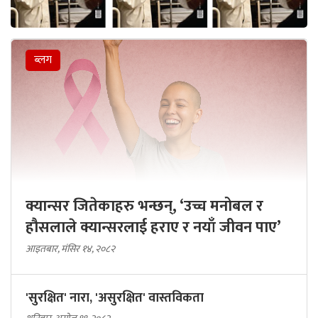
ब्लग
क्यान्सर जितेकाहरु भन्छन्, ‘उच्च मनोबल र
हौसलाले क्यान्सरलाई हराए र नयाँ जीवन पाए’
आइतबार, मंसिर १४, २०८२
'सुरक्षित' नारा, 'असुरक्षित' वास्तविकता