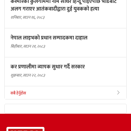
कश्मीरको कुलगाममा नाम सोधेर हिन्दू पाइएपछि भीडबाट
अलग गराएर आतंकवादीद्वारा दुई युवकको हत्या
शनिबार, साउन १६, २०८३
नेपाल लाइभको प्रधान सम्पादकमा दाहाल
बिहीबार, साउन २१, २०८३
कर प्रणालीमा व्यापक सुधार गर्दै सरकार
शुक्रबार, साउन २२, २०८३
सबै हेर्नुहोस