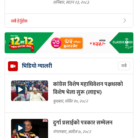
शनिबार, साउन २३, २०८३
सबै हेर्नुहोस
भिडियो ग्यालरी
सबै
कांग्रेस विशेष महाधिवेशन पक्षधरको
विशेष भेला सुरू (लाइभ)
बुधबार, मंसिर १०, २०८२
दुर्गा प्रसाईको पत्रकार सम्मेलन
मंगलबार, असोज ७, २०८२