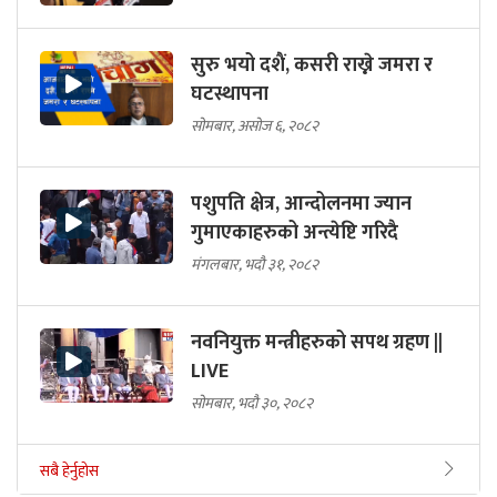
सुरु भयो दशैं, कसरी राख्ने जमरा र
घटस्थापना
सोमबार, असोज ६, २०८२
पशुपति क्षेत्र, आन्दोलनमा ज्यान
गुमाएकाहरुको अन्त्येष्टि गरिदै
मंगलबार, भदौ ३१, २०८२
नवनियुक्त मन्त्रीहरुको सपथ ग्रहण ||
LIVE
सोमबार, भदौ ३०, २०८२
सबै हेर्नुहोस