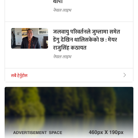
थापा
नेपाल लाइभ
जलवायु परिवर्तनले जुम्लामा समेत
डेंगु देखिन थालिसकेको छ : मेयर
राजुसिंह कठायत
नेपाल लाइभ
सबै हेर्नुहोस