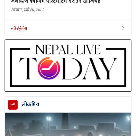
जब हेल्थ क्याम्पमै पोस्टमार्टम गराउन खोजियो!
शनिबार, भदौ १४, २०८२
सबै हेर्नुहोस
लोकप्रिय