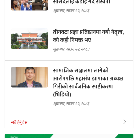
सांसदलाई कडाइ गर्दै रास्वपा
शुक्रबार, साउन २२, २०८३
तीनवटा प्रज्ञा प्रतिष्ठानमा नयाँ नेतृत्व,
को कहाँ नियक्त भए
शुक्रबार, साउन २२, २०८३
सामाजिक सञ्जालमा लागेको
आरोपपछि महासंघ झापाका अध्यक्ष
गिरीको सार्वजनिक स्पष्टीकरण
(भिडियो)
शुक्रबार, साउन २२, २०८३
सबै हेर्नुहोस