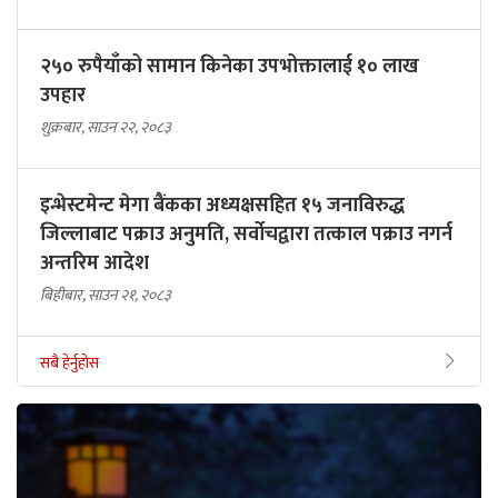
२५० रुपैयाँको सामान किनेका उपभोक्तालाई १० लाख
उपहार
शुक्रबार, साउन २२, २०८३
इन्भेस्टमेन्ट मेगा बैंकका अध्यक्षसहित १५ जनाविरुद्ध
जिल्लाबाट पक्राउ अनुमति, सर्वोचद्वारा तत्काल पक्राउ नगर्न
अन्तरिम आदेश
बिहीबार, साउन २१, २०८३
सबै हेर्नुहोस