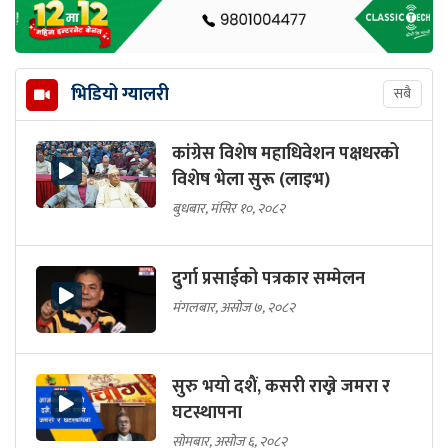
भिडियो ग्यालरी
सबै
कांग्रेस विशेष महाधिवेशन पक्षधरको
विशेष भेला सुरू (लाइभ)
बुधबार, मंसिर १०, २०८२
दुर्गा प्रसाईको पत्रकार सम्मेलन
मंगलबार, असोज ७, २०८२
सुरु भयो दशैं, कसरी राख्ने जमरा र
घटस्थापना
सोमबार, असोज ६, २०८२