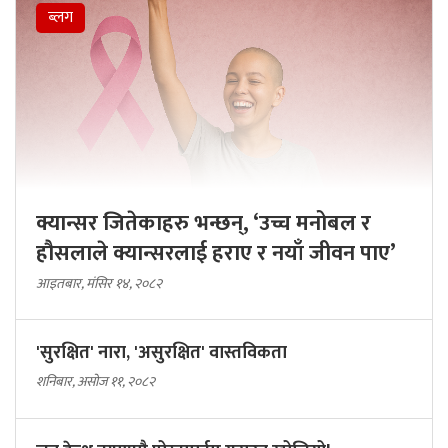
ब्लग
क्यान्सर जितेकाहरु भन्छन्, ‘उच्च मनोबल र
हौसलाले क्यान्सरलाई हराए र नयाँ जीवन पाए’
आइतबार, मंसिर १४, २०८२
'सुरक्षित' नारा, 'असुरक्षित' वास्तविकता
शनिबार, असोज ११, २०८२