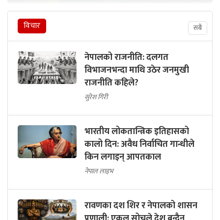
विचार
सबै
नेपालको राजनीति: दलगत
विभाजनभन्दा माथि उठेर जनमुखी
राजनीति कहिले?
सुरेश गिरी
भारतीय लोकतान्त्रिक इतिहासको
कालो दिन: अवैध निर्वाचित गान्धीले
किन लगाइन् आपतकाल
नेपाल लाइभ
रावणका दश शिर र नेपालको शासन
प्रणाली: एकल सोचले देश बन्दैन