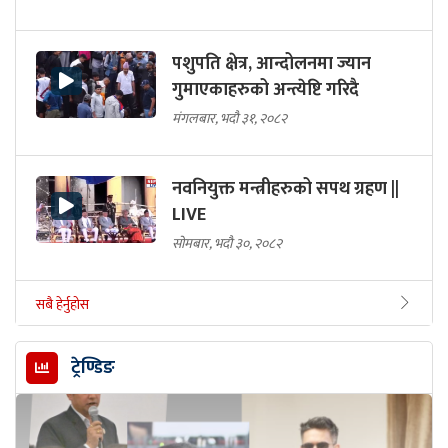
पशुपति क्षेत्र, आन्दोलनमा ज्यान
गुमाएकाहरुको अन्त्येष्टि गरिदै
मंगलबार, भदौ ३१, २०८२
नवनियुक्त मन्त्रीहरुको सपथ ग्रहण ||
LIVE
सोमबार, भदौ ३०, २०८२
सबै हेर्नुहोस
ट्रेण्डिङ