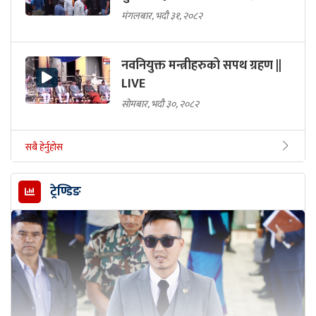
मंगलबार, भदौ ३१, २०८२
नवनियुक्त मन्त्रीहरुको सपथ ग्रहण ||
LIVE
सोमबार, भदौ ३०, २०८२
सबै हेर्नुहोस
ट्रेण्डिङ