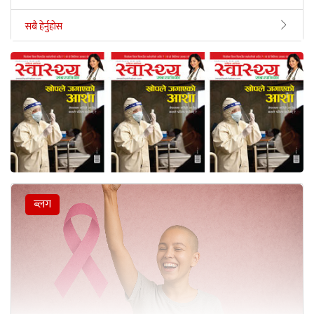
सबै हेर्नुहोस
ब्लग