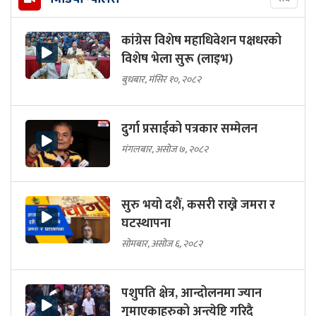
कांग्रेस विशेष महाधिवेशन पक्षधरको
विशेष भेला सुरू (लाइभ)
बुधबार, मंसिर १०, २०८२
दुर्गा प्रसाईको पत्रकार सम्मेलन
मंगलबार, असोज ७, २०८२
सुरु भयो दशैं, कसरी राख्ने जमरा र
घटस्थापना
सोमबार, असोज ६, २०८२
पशुपति क्षेत्र, आन्दोलनमा ज्यान
गुमाएकाहरुको अन्त्येष्टि गरिदै