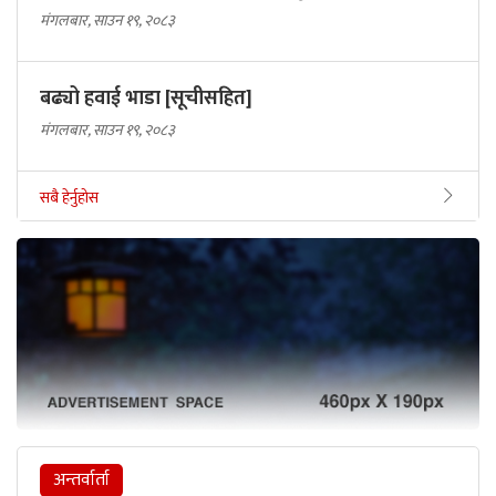
मंगलबार, साउन १९, २०८३
बढ्यो हवाई भाडा [सूचीसहित]
मंगलबार, साउन १९, २०८३
सबै हेर्नुहोस
अन्तर्वार्ता