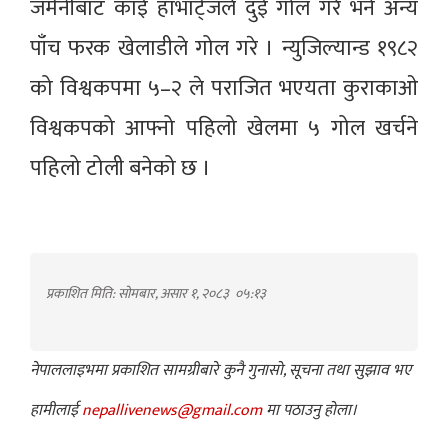
जर्मनीबाट काई हाभार्ट्जले दुई गोल गरे भने अन्य
पाँच फरक खेलाडीले गोल गरे । न्युजिल्यान्ड १९८२
को विश्वकपमा ५–२ ले पराजित भएयता कुराकाओ
विश्वकपको आफ्नो पहिलो खेलमा ५ गोल खर्चने
पहिलो टोली बनेको छ ।
प्रकाशित मिति: सोमबार, असार १, २०८३
०५:१३
नेपाललाइभमा प्रकाशित सामग्रीबारे कुनै गुनासो, सूचना तथा सुझाव भए
हामीलाई
nepallivenews@gmail.com
मा पठाउनु होला।