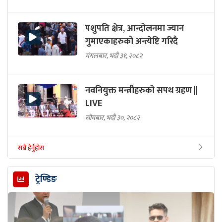
पशुपति क्षेत्र, आन्दोलनमा ज्यान
गुमाएकाहरुको अन्त्येष्टि गरिदै
मंगलबार, भदौ ३१, २०८२
नवनियुक्त मन्त्रीहरुको सपथ ग्रहण ||
LIVE
सोमबार, भदौ ३०, २०८२
सबै हेर्नुहोस
ट्रेण्डिङ