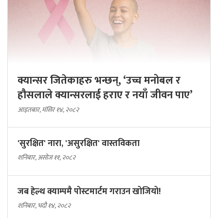
क्यान्सर जितेकाहरु भन्छन्, ‘उच्च मनोबल र
हौसलाले क्यान्सरलाई हराए र नयाँ जीवन पाए’
आइतबार, मंसिर १४, २०८२
'सुरक्षित' नारा, 'असुरक्षित' वास्तविकता
शनिबार, असोज ११, २०८२
जब हेल्थ क्याम्पमै पोस्टमार्टम गराउन खोजियो!
शनिबार, भदौ १४, २०८२