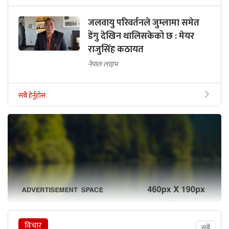
जलवायु परिवर्तनले जुम्लामा समेत
डेंगु देखिन थालिसकेको छ : मेयर
राजुसिंह कठायत
नेपाल लाइभ
सबै हेर्नुहोस
विचार
सबै