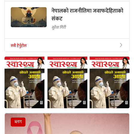
नेपालको राजनीतिमा जवाफदेहिताको
संकट
सुरेश गिरी
सबै हेर्नुहोस
ब्लग