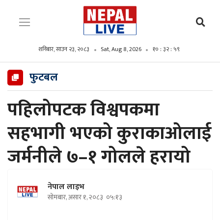
शनिबार, साउन २३, २०८३
Sat, Aug 8, 2026
१० : ३३ : ००
फुटबल
पहिलोपटक विश्वपकमा
सहभागी भएको कुराकाओलाई
जर्मनीले ७–१ गोलले हरायो
नेपाल लाइभ
सोमबार, असार १, २०८३
०५:१३