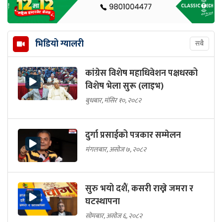
भिडियो ग्यालरी
सबै
कांग्रेस विशेष महाधिवेशन पक्षधरको
विशेष भेला सुरू (लाइभ)
बुधबार, मंसिर १०, २०८२
दुर्गा प्रसाईको पत्रकार सम्मेलन
मंगलबार, असोज ७, २०८२
सुरु भयो दशैं, कसरी राख्ने जमरा र
घटस्थापना
सोमबार, असोज ६, २०८२