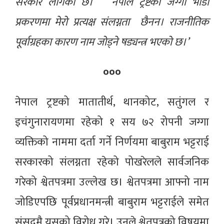
सरकार लागेको छ। नेपाल ट्रष्टको जग्गा भाडा
प्रकरणमा मेरो प्रत्यक्ष संलग्नता छैनन। राजनीतिक
पूर्वाग्रहका कारण नाम जोड्ने षड्यन्त्र भएको छ।’
०००
नेपाल ट्रष्टको मातातीर्थ, थानकोट, सतुंगल र
इचंगुनारायणमा रहेको १ सय ७२ रोपनी जग्गा
व्यक्तिको नाममा दर्ता गर्ने निर्णयमा बाबुराम भट्टराई
सरकारको संलग्नता रहेको पोखरेलले सार्वजनिक
गरेको श्वेतपत्रमा उल्लेख छ। श्वेतपत्रमा आफ्नो नाम
जोडिएपछि पूर्वप्रधानमन्त्री बाबुराम भट्टराईले समेत
संसदमै यसको विरोध गरे। उनले श्वेतपत्रको विषयमा