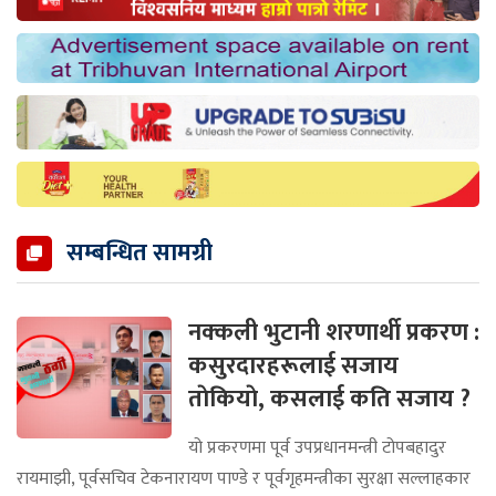
सम्बन्धित सामग्री
नक्कली भुटानी शरणार्थी प्रकरण :
कसुरदारहरूलाई सजाय
ताेकियाे, कसलाई कति सजाय ?
यो प्रकरणमा पूर्व उपप्रधानमन्त्री टोपबहादुर
रायमाझी, पूर्वसचिव टेकनारायण पाण्डे र पूर्वगृहमन्त्रीका सुरक्षा सल्लाहकार