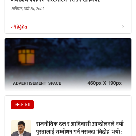
जब हेल्थ क्याम्पमै पोस्टमार्टम गराउन खोजियो!
शनिबार, भदौ १४, २०८२
सबै हेर्नुहोस
अन्तर्वार्ता
राजनीतिक दल र आदिवासी आन्दोलनले नयाँ
पुस्तालाई सम्बोधन गर्न नसक्दा ‘विद्रोह’ भयो :