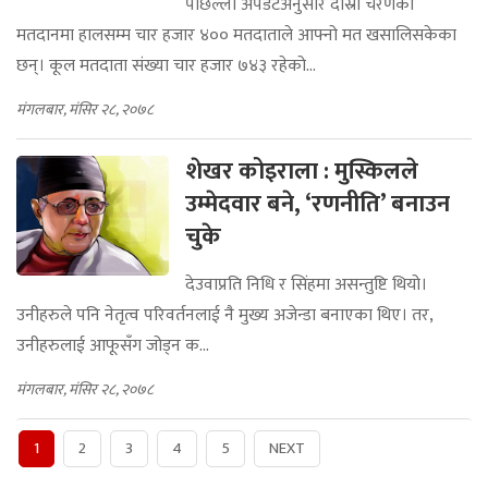
पछिल्लो अपडेटअनुसार दोस्रो चरणको
मतदानमा हालसम्म चार हजार ४०० मतदाताले आफ्नो मत खसालिसकेका
छन्। कूल मतदाता संख्या चार हजार ७४३ रहेको...
मंगलबार, मंसिर २८, २०७८
शेखर कोइराला : मुस्किलले
उम्मेदवार बने, ‘रणनीति’ बनाउन
चुके
देउवाप्रति निधि र सिंहमा असन्तुष्टि थियो।
उनीहरुले पनि नेतृत्व परिवर्तनलाई नै मुख्य अजेन्डा बनाएका थिए। तर,
उनीहरुलाई आफूसँग जोड्न क...
मंगलबार, मंसिर २८, २०७८
1
2
3
4
5
NEXT