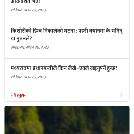
आक्रोशित भए?
शनिबार, साउन २३, २०८३
किशोरीको डिम्ब निकालेको घटना : प्रहरी बयानमा के भनिन्
डा नुतनले?
आइतबार, साउन २४, २०८३
मध्यरातमा प्रधानमन्त्रीले किन लेखे–एक्लै लड्नुपर्ने हुन्छ?
शनिबार, साउन २३, २०८३
सबै हेर्नुहोस