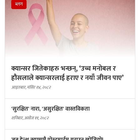
ब्लग
क्यान्सर जितेकाहरु भन्छन्, ‘उच्च मनोबल र
हौसलाले क्यान्सरलाई हराए र नयाँ जीवन पाए’
आइतबार, मंसिर १४, २०८२
'सुरक्षित' नारा, 'असुरक्षित' वास्तविकता
शनिबार, असोज ११, २०८२