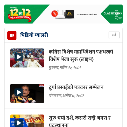
भिडियो ग्यालरी
सबै
कांग्रेस विशेष महाधिवेशन पक्षधरको
विशेष भेला सुरू (लाइभ)
बुधबार, मंसिर १०, २०८२
दुर्गा प्रसाईको पत्रकार सम्मेलन
मंगलबार, असोज ७, २०८२
सुरु भयो दशैं, कसरी राख्ने जमरा र
घटस्थापना