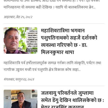
सामान्यतया यो उमेर ढल्किदै जाँदा देखा पर्ने समस्या हो । ५५– ६० वर्षका
मानिसहरुमा यो समस्या बढी देखिन्छ । यद्यपि यो बालबालिकामा ब्रेन...
आइतबार, जेठ २५, २०८२
महाशिवरात्रिमा भगवान
पशुपतिनाथको सहजै दर्शनको
व्यवस्था गरिएको छ - डा.
मिलनकुमार थापा
महाशिवरात्रि पर्व हर्षोल्लासपूर्वक सम्पन्न गर्नका लागि संस्कृति, पर्यटन तथा
नागरिक उड्डयन मन्त्री एवं पशुपति क्षेत्र विकास कोष सञ्चा...
मंगलबार, फागुन १३, २०८१
जलवायु परिवर्तनले जुम्लामा
समेत डेंगु देखिन थालिसकेको छ :
मेयर राजुसिंह कठायत