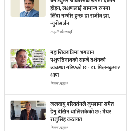
ब्रेन ट्युमर आकस्मिक रुपमा देखिने
होइन, लक्षणलाई सामान्य रुपमा
लिँदा गम्भीर हुन्छः डा राजीव झा,
न्युरोसर्जन
लक्ष्मी चौलागाईं
महाशिवरात्रिमा भगवान
पशुपतिनाथको सहजै दर्शनको
व्यवस्था गरिएको छ - डा. मिलनकुमार
थापा
नेपाल लाइभ
जलवायु परिवर्तनले जुम्लामा समेत
डेंगु देखिन थालिसकेको छ : मेयर
राजुसिंह कठायत
नेपाल लाइभ