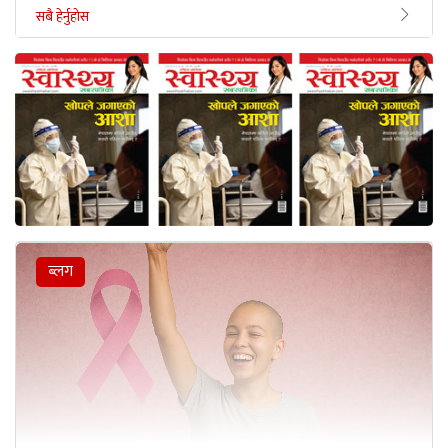
सबै हेर्नुहोस
ब्लग