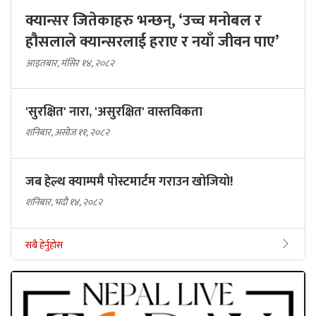
क्यान्सर जितेकाहरु भन्छन्, ‘उच्च मनोबल र
हौसलाले क्यान्सरलाई हराए र नयाँ जीवन पाए’
आइतबार, मंसिर १४, २०८२
'सुरक्षित' नारा, 'असुरक्षित' वास्तविकता
शनिबार, असोज ११, २०८२
जब हेल्थ क्याम्पमै पोस्टमार्टम गराउन खोजियो!
शनिबार, भदौ १४, २०८२
सबै हेर्नुहोस