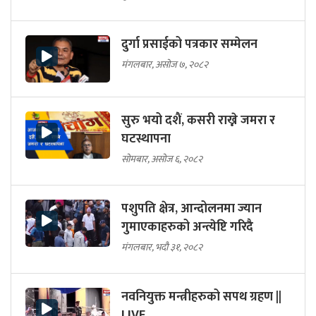
दुर्गा प्रसाईको पत्रकार सम्मेलन
मंगलबार, असोज ७, २०८२
सुरु भयो दशैं, कसरी राख्ने जमरा र
घटस्थापना
सोमबार, असोज ६, २०८२
पशुपति क्षेत्र, आन्दोलनमा ज्यान
गुमाएकाहरुको अन्त्येष्टि गरिदै
मंगलबार, भदौ ३१, २०८२
नवनियुक्त मन्त्रीहरुको सपथ ग्रहण ||
LIVE