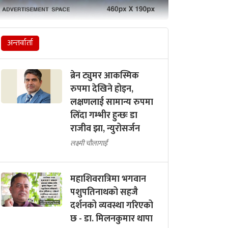
अन्तर्वार्ता
ब्रेन ट्युमर आकस्मिक
रुपमा देखिने होइन,
लक्षणलाई सामान्य रुपमा
लिँदा गम्भीर हुन्छः डा
राजीव झा, न्युरोसर्जन
लक्ष्मी चौलागाईं
महाशिवरात्रिमा भगवान
पशुपतिनाथको सहजै
दर्शनको व्यवस्था गरिएको
छ - डा. मिलनकुमार थापा