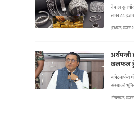
नेपाल सुनचाँ
लाख ८८ हजार
बुधबार, साउन २
अर्थमन्त्
छलफल हुँ
बजेटमार्फत घ
संस्थाको भूम
मंगलबार, साउन