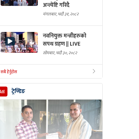
अन्त्येष्टि गरिदै
मंगलबार, भदौ ३१, २०८२
नवनियुक्त मन्त्रीहरुको
सपथ ग्रहण || LIVE
सोमबार, भदौ ३०, २०८२
सबै हेर्नुहोस
ट्रेण्डिङ