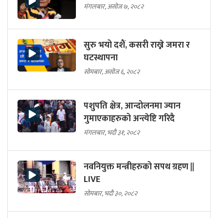
मंगलबार, असोज ७, २०८२
सुरु भयो दशैं, कसरी राख्ने जमरा र
घटस्थापना
सोमबार, असोज ६, २०८२
पशुपति क्षेत्र, आन्दोलनमा ज्यान
गुमाएकाहरुको अन्त्येष्टि गरिदै
मंगलबार, भदौ ३१, २०८२
नवनियुक्त मन्त्रीहरुको सपथ ग्रहण ||
LIVE
सोमबार, भदौ ३०, २०८२