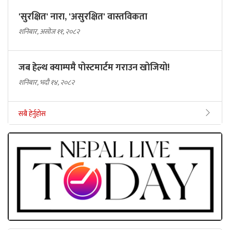
'सुरक्षित' नारा, 'असुरक्षित' वास्तविकता
शनिबार, असोज ११, २०८२
जब हेल्थ क्याम्पमै पोस्टमार्टम गराउन खोजियो!
शनिबार, भदौ १४, २०८२
सबै हेर्नुहोस