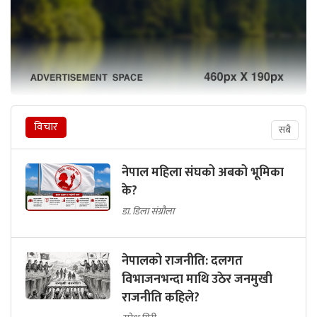
विचार
सबै
नेपाल महिला संघको अबको भूमिका
के?
डा. डिला संग्रौला
नेपालको राजनीति: दलगत
विभाजनभन्दा माथि उठेर जनमुखी
राजनीति कहिले?