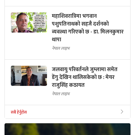
महाशिवरात्रिमा भगवान
पशुपतिनाथको सहजै दर्शनको
व्यवस्था गरिएको छ - डा. मिलनकुमार
थापा
नेपाल लाइभ
जलवायु परिवर्तनले जुम्लामा समेत
डेंगु देखिन थालिसकेको छ : मेयर
राजुसिंह कठायत
नेपाल लाइभ
सबै हेर्नुहोस