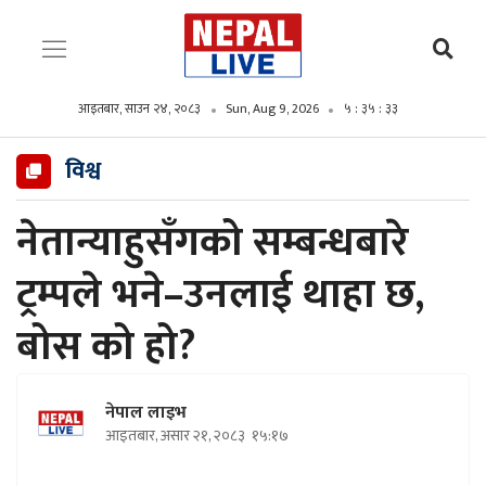
आइतबार, साउन २४, २०८३
Sun, Aug 9, 2026
५ : ३५ : ३४
विश्व
नेतान्याहुसँगको सम्बन्धबारे
ट्रम्पले भने–उनलाई थाहा छ,
बोस को हो?
नेपाल लाइभ
आइतबार, असार २१, २०८३
१५:१७