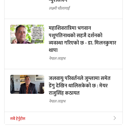
न्युरोसर्जन
लक्ष्मी चौलागाईं
महाशिवरात्रिमा भगवान
पशुपतिनाथको सहजै दर्शनको
व्यवस्था गरिएको छ - डा. मिलनकुमार
थापा
नेपाल लाइभ
जलवायु परिवर्तनले जुम्लामा समेत
डेंगु देखिन थालिसकेको छ : मेयर
राजुसिंह कठायत
नेपाल लाइभ
सबै हेर्नुहोस