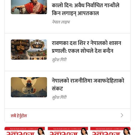
कालो दिन: अवैध निर्वाचित गान्धीले
किन लगाइन् आपतकाल
नेपाल लाइभ
रावणका दश शिर र नेपालको शासन
प्रणाली: एकल सोचले देश बन्दैन
सुरेश गिरी
नेपालको राजनीतिमा जवाफदेहिताको
संकट
सुरेश गिरी
सबै हेर्नुहोस