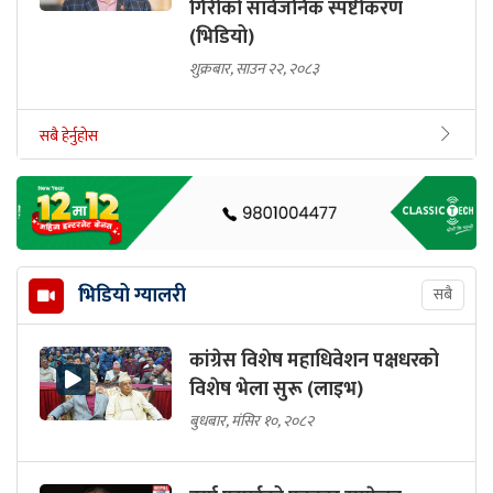
गिरीको सार्वजनिक स्पष्टीकरण
(भिडियो)
शुक्रबार, साउन २२, २०८३
सबै हेर्नुहोस
भिडियो ग्यालरी
सबै
कांग्रेस विशेष महाधिवेशन पक्षधरको
विशेष भेला सुरू (लाइभ)
बुधबार, मंसिर १०, २०८२