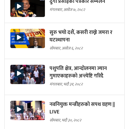
दुर्गा प्रसाईको पत्रकार सम्मेलन
मंगलबार, असोज ७, २०८२
सुरु भयो दशैं, कसरी राख्ने जमरा र
घटस्थापना
सोमबार, असोज ६, २०८२
पशुपति क्षेत्र, आन्दोलनमा ज्यान
गुमाएकाहरुको अन्त्येष्टि गरिदै
मंगलबार, भदौ ३१, २०८२
नवनियुक्त मन्त्रीहरुको सपथ ग्रहण ||
LIVE
सोमबार, भदौ ३०, २०८२