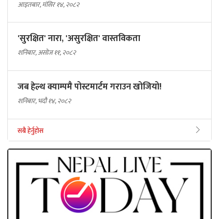
आइतबार, मंसिर १४, २०८२
'सुरक्षित' नारा, 'असुरक्षित' वास्तविकता
शनिबार, असोज ११, २०८२
जब हेल्थ क्याम्पमै पोस्टमार्टम गराउन खोजियो!
शनिबार, भदौ १४, २०८२
सबै हेर्नुहोस