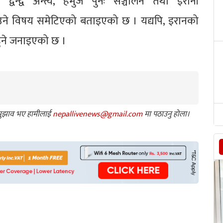
वन्द्व अन्त्य, हर्मुज पुनः सञ्चालन तथा इरानी
उने विषय समेटिएको बताइएको छ । यद्यपि, इरानको
 हुने जनाइएको छ ।
ा सुझाव भए हामीलाई
nepallivenews@gmail.com
मा पठाउनु होला।