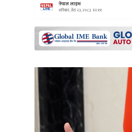
नेपाल लाइभ
शनिबार, जेठ २३, २०८३
१२:११