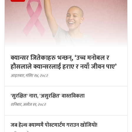
क्यान्सर जितेकाहरु भन्छन्, ‘उच्च मनोबल र
हौसलाले क्यान्सरलाई हराए र नयाँ जीवन पाए’
आइतबार, मंसिर १४, २०८२
'सुरक्षित' नारा, 'असुरक्षित' वास्तविकता
शनिबार, असोज ११, २०८२
जब हेल्थ क्याम्पमै पोस्टमार्टम गराउन खोजियो!