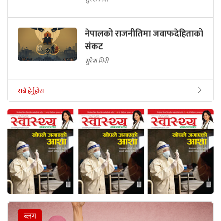
नेपालको राजनीतिमा जवाफदेहिताको
संकट
सुरेश गिरी
सबै हेर्नुहोस
ब्लग