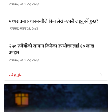
शुक्रबार, साउन २२, २०८३
मध्यरातमा प्रधानमन्त्रीले किन लेखे–एक्लै लड्नुपर्ने हुन्छ?
शनिबार, साउन २३, २०८३
२५० रुपैयाँको सामान किनेका उपभोक्तालाई १० लाख
उपहार
शुक्रबार, साउन २२, २०८३
सबै हेर्नुहोस