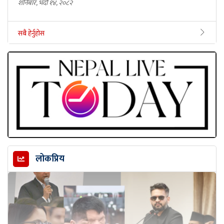
शनिबार, भदौ १४, २०८२
सबै हेर्नुहोस
लोकप्रिय