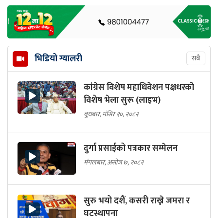
भिडियो ग्यालरी
सबै
कांग्रेस विशेष महाधिवेशन पक्षधरको
विशेष भेला सुरू (लाइभ)
बुधबार, मंसिर १०, २०८२
दुर्गा प्रसाईको पत्रकार सम्मेलन
मंगलबार, असोज ७, २०८२
सुरु भयो दशैं, कसरी राख्ने जमरा र
घटस्थापना