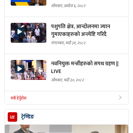
सोमबार, असोज ६, २०८२
पशुपति क्षेत्र, आन्दोलनमा ज्यान
गुमाएकाहरुको अन्त्येष्टि गरिदै
मंगलबार, भदौ ३१, २०८२
नवनियुक्त मन्त्रीहरुको सपथ ग्रहण ||
LIVE
सोमबार, भदौ ३०, २०८२
सबै हेर्नुहोस
ट्रेण्डिङ