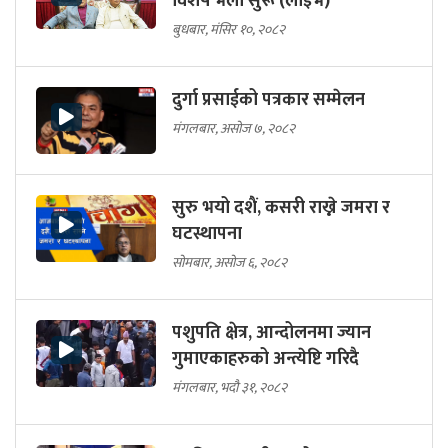
विशेष भेला सुरू (लाइभ)
बुधबार, मंसिर १०, २०८२
दुर्गा प्रसाईको पत्रकार सम्मेलन
मंगलबार, असोज ७, २०८२
सुरु भयो दशैं, कसरी राख्ने जमरा र
घटस्थापना
सोमबार, असोज ६, २०८२
पशुपति क्षेत्र, आन्दोलनमा ज्यान
गुमाएकाहरुको अन्त्येष्टि गरिदै
मंगलबार, भदौ ३१, २०८२