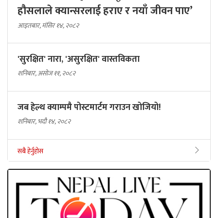
हौसलाले क्यान्सरलाई हराए र नयाँ जीवन पाए’
आइतबार, मंसिर १४, २०८२
'सुरक्षित' नारा, 'असुरक्षित' वास्तविकता
शनिबार, असोज ११, २०८२
जब हेल्थ क्याम्पमै पोस्टमार्टम गराउन खोजियो!
शनिबार, भदौ १४, २०८२
सबै हेर्नुहोस