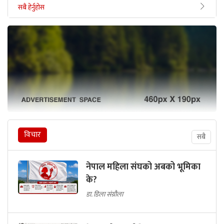
सबै हेर्नुहोस
विचार
सबै
नेपाल महिला संघको अबको भूमिका
के?
डा. डिला संग्रौला