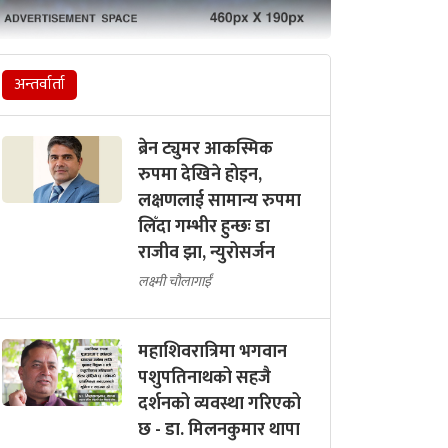
अन्तर्वार्ता
ब्रेन ट्युमर आकस्मिक
रुपमा देखिने होइन,
लक्षणलाई सामान्य रुपमा
लिँदा गम्भीर हुन्छः डा
राजीव झा, न्युरोसर्जन
लक्ष्मी चौलागाईं
महाशिवरात्रिमा भगवान
पशुपतिनाथको सहजै
दर्शनको व्यवस्था गरिएको
छ - डा. मिलनकुमार थापा