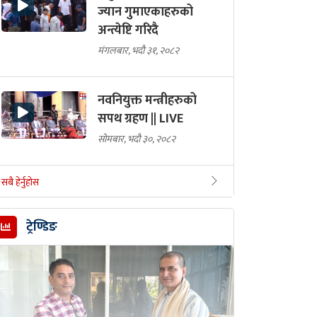
ज्यान गुमाएकाहरुको
अन्त्येष्टि गरिदै
मंगलबार, भदौ ३१, २०८२
नवनियुक्त मन्त्रीहरुको
सपथ ग्रहण || LIVE
सोमबार, भदौ ३०, २०८२
सबै हेर्नुहोस
ट्रेण्डिङ