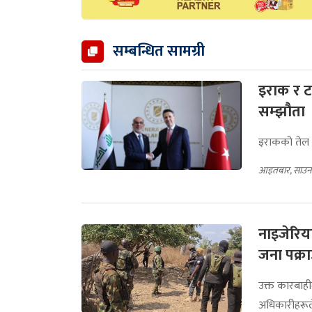
सम्बन्धित सामग्री
इराक र टर्
सम्झौता
इराकको तेल म
आइतबार, साउन
नाइजेरिय
जना पक्र
उक्त कारबाह
अधिकारीहरूल