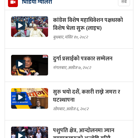
भिडियो ग्यालरी
सबै
कांग्रेस विशेष महाधिवेशन पक्षधरको
विशेष भेला सुरू (लाइभ)
बुधबार, मंसिर १०, २०८२
दुर्गा प्रसाईको पत्रकार सम्मेलन
मंगलबार, असोज ७, २०८२
सुरु भयो दशैं, कसरी राख्ने जमरा र
घटस्थापना
सोमबार, असोज ६, २०८२
पशुपति क्षेत्र, आन्दोलनमा ज्यान