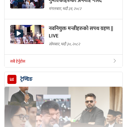
गुमाएकाहरुको अन्त्येष्टि गरिदै
मंगलबार, भदौ ३१, २०८२
नवनियुक्त मन्त्रीहरुको सपथ ग्रहण ||
LIVE
सोमबार, भदौ ३०, २०८२
सबै हेर्नुहोस
ट्रेण्डिङ