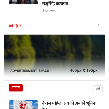
राजुसिंह कठायत
नेपाल लाइभ
सबै हेर्नुहोस
विचार
सबै
नेपाल महिला संघको अबको भूमिका