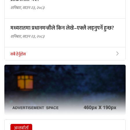
शनिबार, साउन २३, २०८३
मध्यरातमा प्रधानमन्त्रीले किन लेखे–एक्लै लड्नुपर्ने हुन्छ?
शनिबार, साउन २३, २०८३
सबै हेर्नुहोस
अन्तर्वार्ता