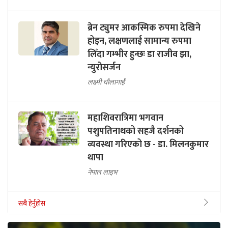
ब्रेन ट्युमर आकस्मिक रुपमा देखिने
होइन, लक्षणलाई सामान्य रुपमा
लिँदा गम्भीर हुन्छः डा राजीव झा,
न्युरोसर्जन
लक्ष्मी चौलागाईं
महाशिवरात्रिमा भगवान
पशुपतिनाथको सहजै दर्शनको
व्यवस्था गरिएको छ - डा. मिलनकुमार
थापा
नेपाल लाइभ
सबै हेर्नुहोस