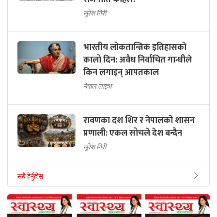
सुरेश गिरी
भारतीय लोकतान्त्रिक इतिहासको
कालो दिन: अवैध निर्वाचित गान्धीले
किन लगाइन् आपतकाल
नेपाल लाइभ
रावणका दश शिर र नेपालको शासन
प्रणाली: एकल सोचले देश बन्दैन
सुरेश गिरी
सबै हेर्नुहोस