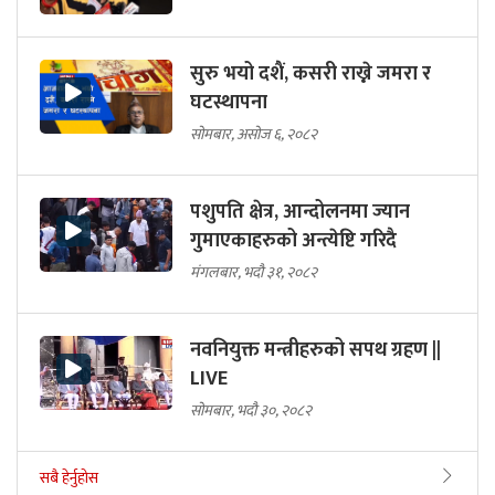
सुरु भयो दशैं, कसरी राख्ने जमरा र
घटस्थापना
सोमबार, असोज ६, २०८२
पशुपति क्षेत्र, आन्दोलनमा ज्यान
गुमाएकाहरुको अन्त्येष्टि गरिदै
मंगलबार, भदौ ३१, २०८२
नवनियुक्त मन्त्रीहरुको सपथ ग्रहण ||
LIVE
सोमबार, भदौ ३०, २०८२
सबै हेर्नुहोस