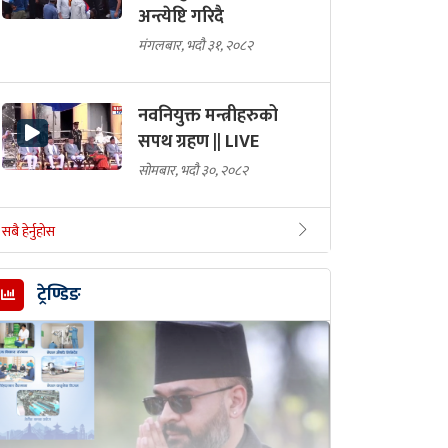
अन्त्येष्टि गरिदै
मंगलबार, भदौ ३१, २०८२
नवनियुक्त मन्त्रीहरुको
सपथ ग्रहण || LIVE
सोमबार, भदौ ३०, २०८२
सबै हेर्नुहोस
ट्रेण्डिङ