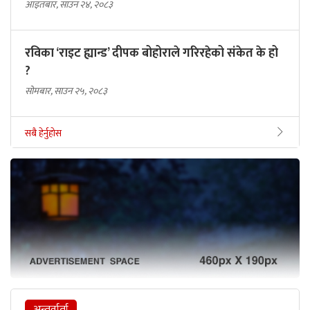
आइतबार, साउन २४, २०८३
रविका ‘राइट ह्यान्ड’ दीपक बोहोराले गरिरहेको संकेत के हो
?
सोमबार, साउन २५, २०८३
सबै हेर्नुहोस
अन्तर्वार्ता