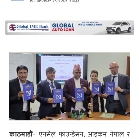
बिहीबार, साउन २९, २०८२
१७:३३
काठमाडौं–
एनसेल फाउन्डेसन, आइकम नेपाल र