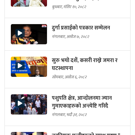
बुधबार, मंसिर १०, २०८२
दुर्गा प्रसाईको पत्रकार सम्मेलन
मंगलबार, असोज ७, २०८२
सुरु भयो दशैं, कसरी राख्ने जमरा र
घटस्थापना
सोमबार, असोज ६, २०८२
पशुपति क्षेत्र, आन्दोलनमा ज्यान
गुमाएकाहरुको अन्त्येष्टि गरिदै
मंगलबार, भदौ ३१, २०८२