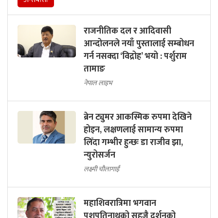
राजनीतिक दल र आदिवासी
आन्दोलनले नयाँ पुस्तालाई सम्बोधन
गर्न नसक्दा ‘विद्रोह’ भयो : पर्शुराम
तामाङ
नेपाल लाइभ
ब्रेन ट्युमर आकस्मिक रुपमा देखिने
होइन, लक्षणलाई सामान्य रुपमा
लिँदा गम्भीर हुन्छः डा राजीव झा,
न्युरोसर्जन
लक्ष्मी चौलागाईं
महाशिवरात्रिमा भगवान
पशुपतिनाथको सहजै दर्शनको