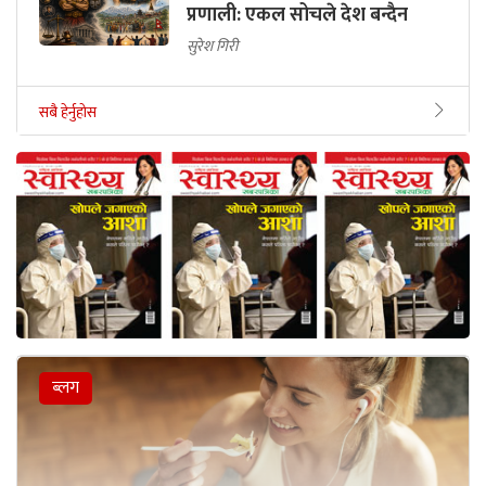
प्रणाली: एकल सोचले देश बन्दैन
सुरेश गिरी
सबै हेर्नुहोस
ब्लग