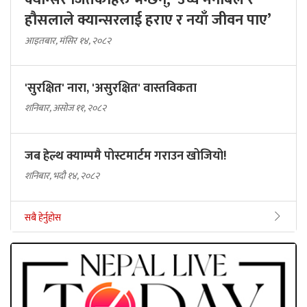
हौसलाले क्यान्सरलाई हराए र नयाँ जीवन पाए’
आइतबार, मंसिर १४, २०८२
'सुरक्षित' नारा, 'असुरक्षित' वास्तविकता
शनिबार, असोज ११, २०८२
जब हेल्थ क्याम्पमै पोस्टमार्टम गराउन खोजियो!
शनिबार, भदौ १४, २०८२
सबै हेर्नुहोस