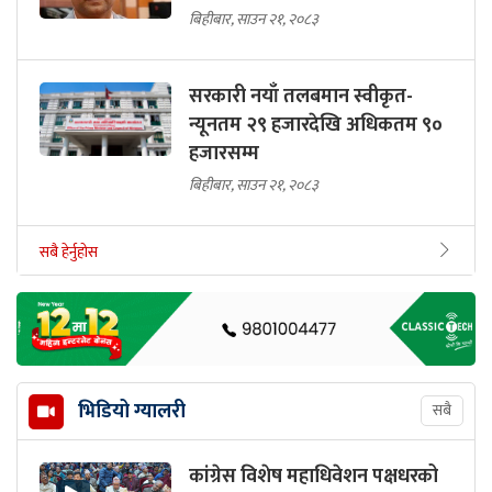
बिहीबार, साउन २१, २०८३
सरकारी नयाँ तलबमान स्वीकृत-
न्यूनतम २९ हजारदेखि अधिकतम ९०
हजारसम्म
बिहीबार, साउन २१, २०८३
सबै हेर्नुहोस
भिडियो ग्यालरी
सबै
कांग्रेस विशेष महाधिवेशन पक्षधरको