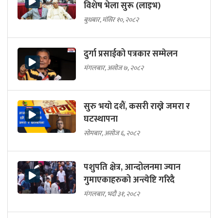
विशेष भेला सुरू (लाइभ)
बुधबार, मंसिर १०, २०८२
दुर्गा प्रसाईको पत्रकार सम्मेलन
मंगलबार, असोज ७, २०८२
सुरु भयो दशैं, कसरी राख्ने जमरा र
घटस्थापना
सोमबार, असोज ६, २०८२
पशुपति क्षेत्र, आन्दोलनमा ज्यान
गुमाएकाहरुको अन्त्येष्टि गरिदै
मंगलबार, भदौ ३१, २०८२