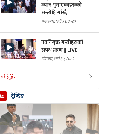
ज्यान गुमाएकाहरुको
अन्त्येष्टि गरिदै
मंगलबार, भदौ ३१, २०८२
नवनियुक्त मन्त्रीहरुको
सपथ ग्रहण || LIVE
सोमबार, भदौ ३०, २०८२
सबै हेर्नुहोस
ट्रेण्डिङ