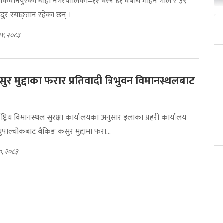
मा मकवानपुरको थाहा नगरपालिका–११ बस्ने ४१ वर्षीय मोहन गोले र ३९
दुर स्याङ्तान रहेका छन् ।
२१, २०८३
ुर मुद्दाका फरार प्रतिवादी त्रिभुवन विमानस्थलबाट
्राष्ट्रिय विमानस्थल सुरक्षा कार्यालयका अनुसार इलाका प्रहरी कार्यालय
ुपाल्चोकबाट बैंकिङ कसुर मुद्दामा फरा...
०, २०८३