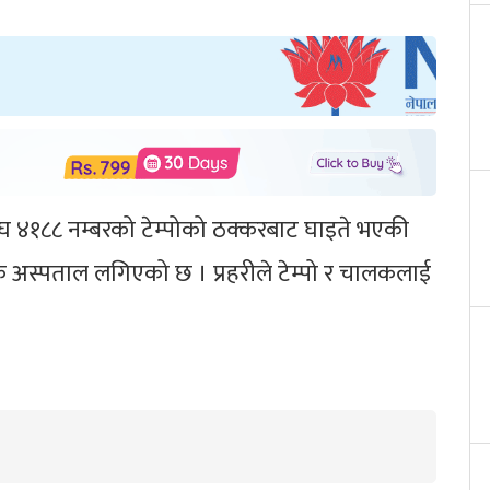
ा १ घ ४१८८ नम्बरको टेम्पोको ठक्करबाट घाइते भएकी
क अस्पताल लगिएको छ । प्रहरीले टेम्पो र चालकलाई