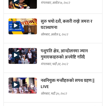
मंगलबार, असोज ७, २०८२
सुरु भयो दशैं, कसरी राख्ने जमरा र
घटस्थापना
सोमबार, असोज ६, २०८२
पशुपति क्षेत्र, आन्दोलनमा ज्यान
गुमाएकाहरुको अन्त्येष्टि गरिदै
मंगलबार, भदौ ३१, २०८२
नवनियुक्त मन्त्रीहरुको सपथ ग्रहण ||
LIVE
सोमबार, भदौ ३०, २०८२