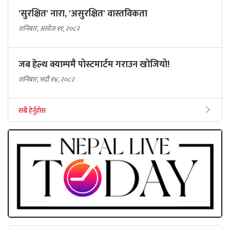
'सुरक्षित' नारा, 'असुरक्षित' वास्तविकता
शनिबार, असोज ११, २०८२
जब हेल्थ क्याम्पमै पोस्टमार्टम गराउन खोजियो!
शनिबार, भदौ १४, २०८२
सबै हेर्नुहोस