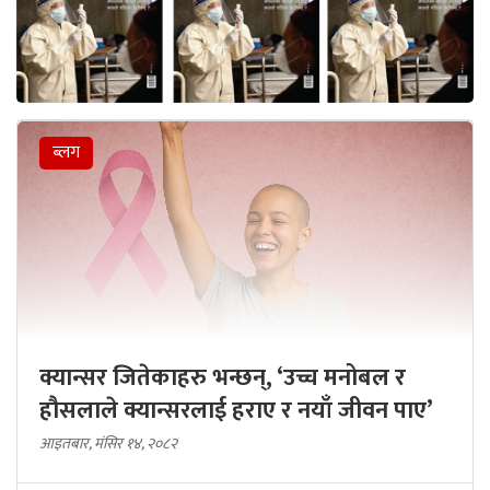
ब्लग
क्यान्सर जितेकाहरु भन्छन्, ‘उच्च मनोबल र
हौसलाले क्यान्सरलाई हराए र नयाँ जीवन पाए’
आइतबार, मंसिर १४, २०८२