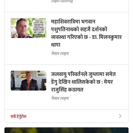
लक्ष्मी चौलागाईं
महाशिवरात्रिमा भगवान
पशुपतिनाथको सहजै दर्शनको
व्यवस्था गरिएको छ - डा. मिलनकुमार
थापा
नेपाल लाइभ
जलवायु परिवर्तनले जुम्लामा समेत
डेंगु देखिन थालिसकेको छ : मेयर
राजुसिंह कठायत
नेपाल लाइभ
सबै हेर्नुहोस