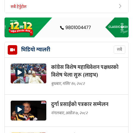
सबै हेर्नुहोस
भिडियो ग्यालरी
सबै
कांग्रेस विशेष महाधिवेशन पक्षधरको
विशेष भेला सुरू (लाइभ)
बुधबार, मंसिर १०, २०८२
दुर्गा प्रसाईको पत्रकार सम्मेलन
मंगलबार, असोज ७, २०८२