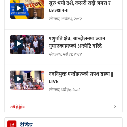
सुरु भयो दशैं, कसरी राख्ने जमरा र
घटस्थापना
सोमबार, असोज ६, २०८२
पशुपति क्षेत्र, आन्दोलनमा ज्यान
गुमाएकाहरुको अन्त्येष्टि गरिदै
मंगलबार, भदौ ३१, २०८२
नवनियुक्त मन्त्रीहरुको सपथ ग्रहण ||
LIVE
सोमबार, भदौ ३०, २०८२
सबै हेर्नुहोस
ट्रेण्डिङ