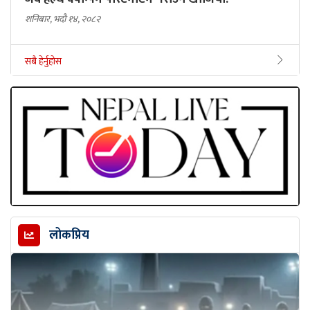
शनिबार, भदौ १४, २०८२
सबै हेर्नुहोस
लोकप्रिय