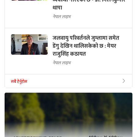
व्यवस्था गरिएको छ - डा. मिलनकुमार
थापा
नेपाल लाइभ
जलवायु परिवर्तनले जुम्लामा समेत
डेंगु देखिन थालिसकेको छ : मेयर
राजुसिंह कठायत
नेपाल लाइभ
सबै हेर्नुहोस