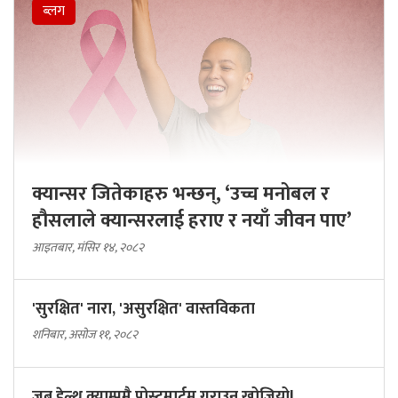
ब्लग
क्यान्सर जितेकाहरु भन्छन्, ‘उच्च मनोबल र
हौसलाले क्यान्सरलाई हराए र नयाँ जीवन पाए’
आइतबार, मंसिर १४, २०८२
'सुरक्षित' नारा, 'असुरक्षित' वास्तविकता
शनिबार, असोज ११, २०८२
जब हेल्थ क्याम्पमै पोस्टमार्टम गराउन खोजियो!