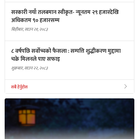
सरकारी नयाँ तलबमान स्वीकृत- न्यूनतम २९ हजारदेखि
अधिकतम ९० हजारसम्म
बिहीबार, साउन २१, २०८३
८ वर्षपछि सर्वोच्चको फैसला : सम्पत्ति शुद्धीकरण मुद्दामा
चक्रे मिलनले पाए सफाइ
शुक्रबार, साउन २२, २०८३
सबै हेर्नुहोस