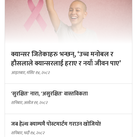
क्यान्सर जितेकाहरु भन्छन्, ‘उच्च मनोबल र
हौसलाले क्यान्सरलाई हराए र नयाँ जीवन पाए’
आइतबार, मंसिर १४, २०८२
'सुरक्षित' नारा, 'असुरक्षित' वास्तविकता
शनिबार, असोज ११, २०८२
जब हेल्थ क्याम्पमै पोस्टमार्टम गराउन खोजियो!
शनिबार, भदौ १४, २०८२