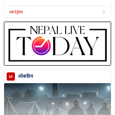
सबै हेर्नुहोस
लोकप्रिय