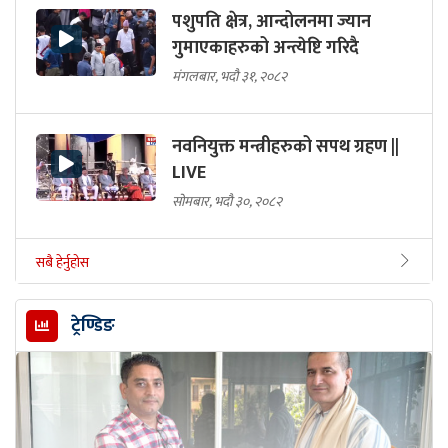
पशुपति क्षेत्र, आन्दोलनमा ज्यान
गुमाएकाहरुको अन्त्येष्टि गरिदै
मंगलबार, भदौ ३१, २०८२
नवनियुक्त मन्त्रीहरुको सपथ ग्रहण ||
LIVE
सोमबार, भदौ ३०, २०८२
सबै हेर्नुहोस
ट्रेण्डिङ