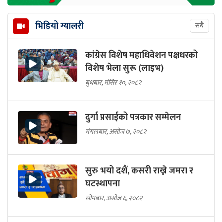
भिडियो ग्यालरी
सबै
कांग्रेस विशेष महाधिवेशन पक्षधरको
विशेष भेला सुरू (लाइभ)
बुधबार, मंसिर १०, २०८२
दुर्गा प्रसाईको पत्रकार सम्मेलन
मंगलबार, असोज ७, २०८२
सुरु भयो दशैं, कसरी राख्ने जमरा र
घटस्थापना
सोमबार, असोज ६, २०८२