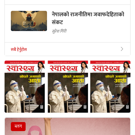
नेपालको राजनीतिमा जवाफदेहिताको
संकट
सुरेश गिरी
सबै हेर्नुहोस
ब्लग