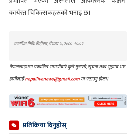
प्रभावित भएको अस्पताल आकस्मिक कक्षमा
कार्यरत चिकित्सकहरुको भनाइ छ।
प्रकाशित मिति: बिहीबार, वैशाख ७, २०८०
२०:०२
नेपाललाइभमा प्रकाशित सामग्रीबारे कुनै गुनासो, सूचना तथा सुझाव भए
हामीलाई
nepallivenews@gmail.com
मा पठाउनु होला।
प्रतिक्रिया दिनुहोस्