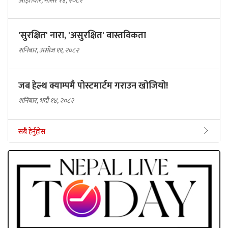
आइतबार, मंसिर १४, २०८२
'सुरक्षित' नारा, 'असुरक्षित' वास्तविकता
शनिबार, असोज ११, २०८२
जब हेल्थ क्याम्पमै पोस्टमार्टम गराउन खोजियो!
शनिबार, भदौ १४, २०८२
सबै हेर्नुहोस