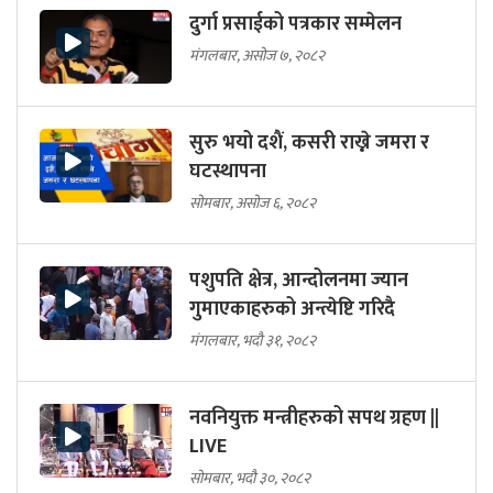
दुर्गा प्रसाईको पत्रकार सम्मेलन
मंगलबार, असोज ७, २०८२
सुरु भयो दशैं, कसरी राख्ने जमरा र
घटस्थापना
सोमबार, असोज ६, २०८२
पशुपति क्षेत्र, आन्दोलनमा ज्यान
गुमाएकाहरुको अन्त्येष्टि गरिदै
मंगलबार, भदौ ३१, २०८२
नवनियुक्त मन्त्रीहरुको सपथ ग्रहण ||
LIVE
सोमबार, भदौ ३०, २०८२