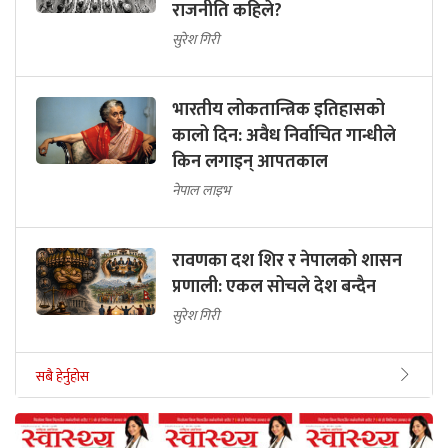
राजनीति कहिले?
सुरेश गिरी
भारतीय लोकतान्त्रिक इतिहासको
कालो दिन: अवैध निर्वाचित गान्धीले
किन लगाइन् आपतकाल
नेपाल लाइभ
रावणका दश शिर र नेपालको शासन
प्रणाली: एकल सोचले देश बन्दैन
सुरेश गिरी
सबै हेर्नुहोस