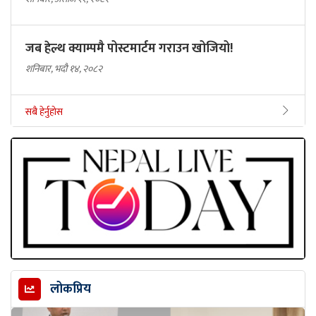
जब हेल्थ क्याम्पमै पोस्टमार्टम गराउन खोजियो!
शनिबार, भदौ १४, २०८२
सबै हेर्नुहोस
लोकप्रिय