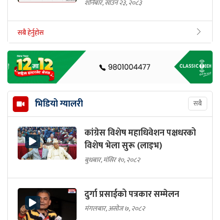
शनिबार, साउन २३, २०८३
सबै हेर्नुहोस
भिडियो ग्यालरी
सबै
कांग्रेस विशेष महाधिवेशन पक्षधरको
विशेष भेला सुरू (लाइभ)
बुधबार, मंसिर १०, २०८२
दुर्गा प्रसाईको पत्रकार सम्मेलन
मंगलबार, असोज ७, २०८२