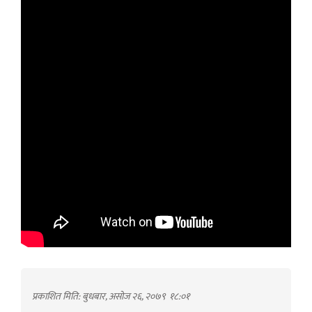
प्रकाशित मिति: बुधबार, असोज २६, २०७९
१८:०१