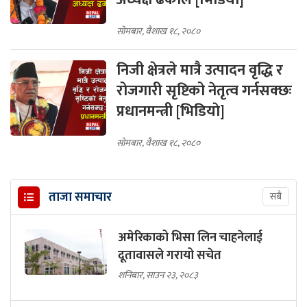
सोमबार, वैशाख १८, २०८०
निजी क्षेत्रले मात्रै उत्पादन वृद्धि र
रोजगारी सृष्टिको नेतृत्व गर्नसक्छः
प्रधानमन्त्री [भिडियाे]
सोमबार, वैशाख १८, २०८०
ताजा समाचार
सबै
अमेरिकाको भिसा लिन चाहनेलाई
दूतावासले गरायो सचेत
शनिबार, साउन २३, २०८३