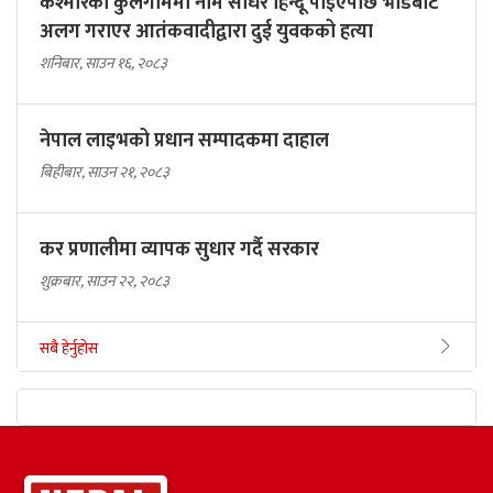
कश्मीरको कुलगाममा नाम सोधेर हिन्दू पाइएपछि भीडबाट
अलग गराएर आतंकवादीद्वारा दुई युवकको हत्या
शनिबार, साउन १६, २०८३
नेपाल लाइभको प्रधान सम्पादकमा दाहाल
बिहीबार, साउन २१, २०८३
कर प्रणालीमा व्यापक सुधार गर्दै सरकार
शुक्रबार, साउन २२, २०८३
सबै हेर्नुहोस