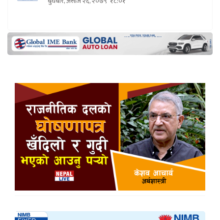
बुधबार, असोज २६, २०७९
१८:०१