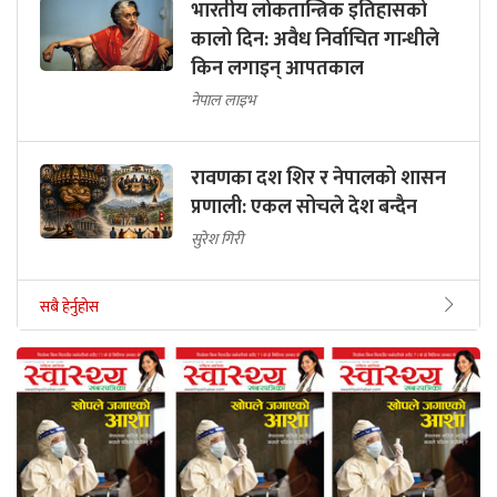
भारतीय लोकतान्त्रिक इतिहासको
कालो दिन: अवैध निर्वाचित गान्धीले
किन लगाइन् आपतकाल
नेपाल लाइभ
रावणका दश शिर र नेपालको शासन
प्रणाली: एकल सोचले देश बन्दैन
सुरेश गिरी
सबै हेर्नुहोस