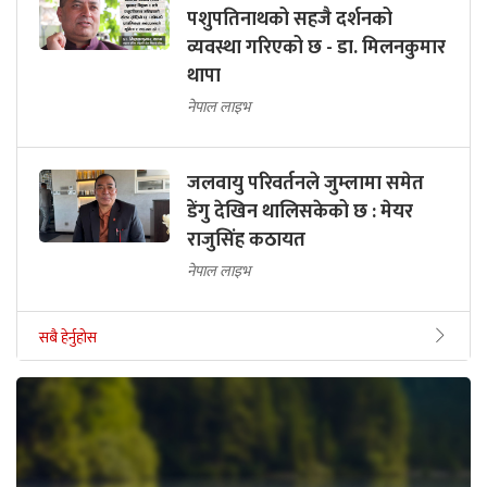
पशुपतिनाथको सहजै दर्शनको
व्यवस्था गरिएको छ - डा. मिलनकुमार
थापा
नेपाल लाइभ
जलवायु परिवर्तनले जुम्लामा समेत
डेंगु देखिन थालिसकेको छ : मेयर
राजुसिंह कठायत
नेपाल लाइभ
सबै हेर्नुहोस