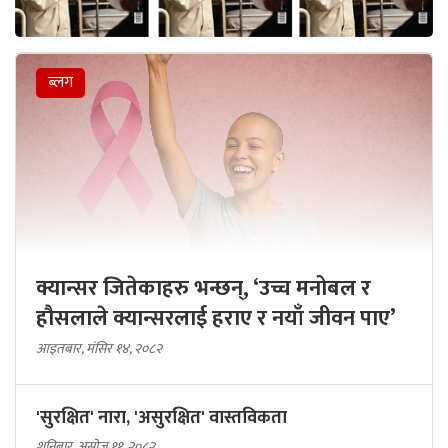
ब्लग
क्यान्सर जितेकाहरु भन्छन्, ‘उच्च मनोबल र
हौसलाले क्यान्सरलाई हराए र नयाँ जीवन पाए’
आइतबार, मंसिर १४, २०८२
'सुरक्षित' नारा, 'असुरक्षित' वास्तविकता
शनिबार, असोज ११, २०८२