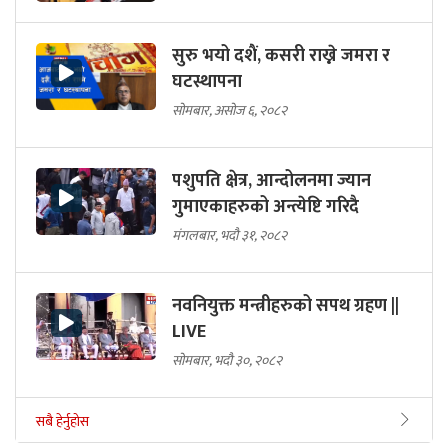
सुरु भयो दशैं, कसरी राख्ने जमरा र
घटस्थापना
सोमबार, असोज ६, २०८२
पशुपति क्षेत्र, आन्दोलनमा ज्यान
गुमाएकाहरुको अन्त्येष्टि गरिदै
मंगलबार, भदौ ३१, २०८२
नवनियुक्त मन्त्रीहरुको सपथ ग्रहण ||
LIVE
सोमबार, भदौ ३०, २०८२
सबै हेर्नुहोस