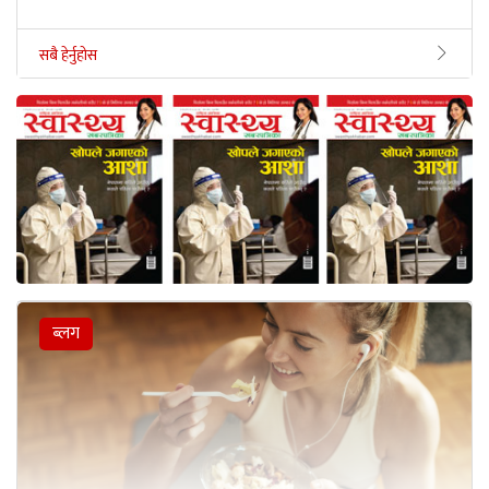
सबै हेर्नुहोस
ब्लग