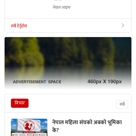
नेपाल लाइभ
सबै हेर्नुहोस
विचार
सबै
नेपाल महिला संघको अबको भूमिका
के?