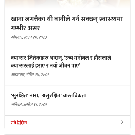
खाना लगत्तैका यी बानीले गर्न सक्छन् स्वास्थ्यमा
गम्भीर असर
सोमबार, साउन २५, २०८३
क्यान्सर जितेकाहरु भन्छन्, ‘उच्च मनोबल र हौसलाले
क्यान्सरलाई हराए र नयाँ जीवन पाए’
आइतबार, मंसिर १४, २०८२
'सुरक्षित' नारा, 'असुरक्षित' वास्तविकता
शनिबार, असोज ११, २०८२
सबै हेर्नुहोस