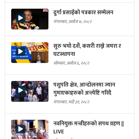
दुर्गा प्रसाईको पत्रकार सम्मेलन
मंगलबार, असोज ७, २०८२
सुरु भयो दशैं, कसरी राख्ने जमरा र
घटस्थापना
सोमबार, असोज ६, २०८२
पशुपति क्षेत्र, आन्दोलनमा ज्यान
गुमाएकाहरुको अन्त्येष्टि गरिदै
मंगलबार, भदौ ३१, २०८२
नवनियुक्त मन्त्रीहरुको सपथ ग्रहण ||
LIVE