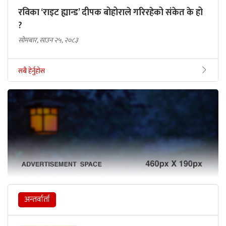
रविका ‘राइट ह्यान्ड’ दीपक बोहोराले गरिरहेको संकेत के हो
?
सोमबार, साउन २५, २०८३
सबै हेर्नुहोस
अन्तर्वार्ता