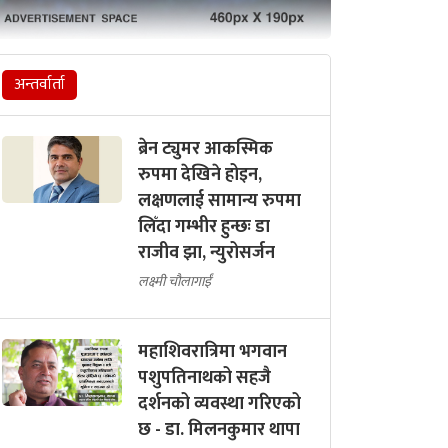
अन्तर्वार्ता
ब्रेन ट्युमर आकस्मिक
रुपमा देखिने होइन,
लक्षणलाई सामान्य रुपमा
लिँदा गम्भीर हुन्छः डा
राजीव झा, न्युरोसर्जन
लक्ष्मी चौलागाईं
महाशिवरात्रिमा भगवान
पशुपतिनाथको सहजै
दर्शनको व्यवस्था गरिएको
छ - डा. मिलनकुमार थापा