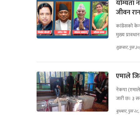
योग्यता न
जीवन रान
कांग्रेसको केन
मुख्य प्रावधा
शुक्रबार, पुस ३
एमाले जिल
नेकपा (एमाले
जारी छ। ३ सय
बुधबार, पुस २८