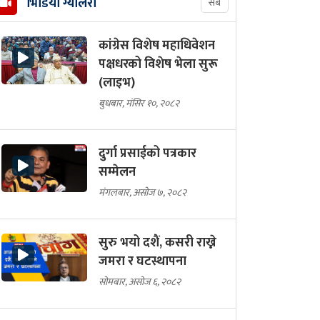
भिडियो ग्यालरी
सबै
कांग्रेस विशेष महाधिवेशन
पक्षधरको विशेष भेला सुरू
(लाइभ)
बुधबार, मंसिर १०, २०८२
दुर्गा प्रसाईको पत्रकार
सम्मेलन
मंगलबार, असोज ७, २०८२
सुरु भयो दशैं, कसरी राख्ने
जमरा र घटस्थापना
सोमबार, असोज ६, २०८२