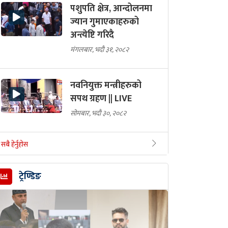
पशुपति क्षेत्र, आन्दोलनमा
ज्यान गुमाएकाहरुको
अन्त्येष्टि गरिदै
मंगलबार, भदौ ३१, २०८२
नवनियुक्त मन्त्रीहरुको
सपथ ग्रहण || LIVE
सोमबार, भदौ ३०, २०८२
सबै हेर्नुहोस
ट्रेण्डिङ