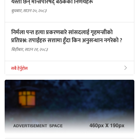
यस्ता छन् मन्त्रिपरिषद् बैठकका निर्णयहरू
बुधबार, साउन २०, २०८३
निर्मला पन्त हत्या प्रकरणबारे सांसदलाई गृहमन्त्रीको
प्रतिप्रश्न: तपाईंहरु सत्तामा हुँदा किन अनुसन्धान नगरेको ?
बिहीबार, साउन २१, २०८३
सबै हेर्नुहोस