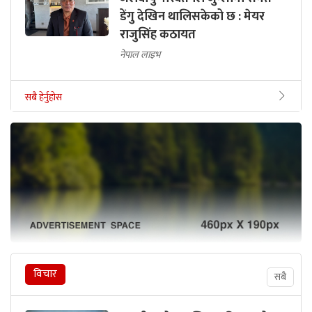
डेंगु देखिन थालिसकेको छ : मेयर
राजुसिंह कठायत
नेपाल लाइभ
सबै हेर्नुहोस
विचार
सबै