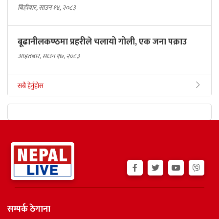
बिहीबार, साउन १४, २०८३
बूढानीलकण्ठमा प्रहरीले चलायो गोली, एक जना पक्राउ
आइतबार, साउन १७, २०८३
सबै हेर्नुहोस
सम्पर्क ठेगाना