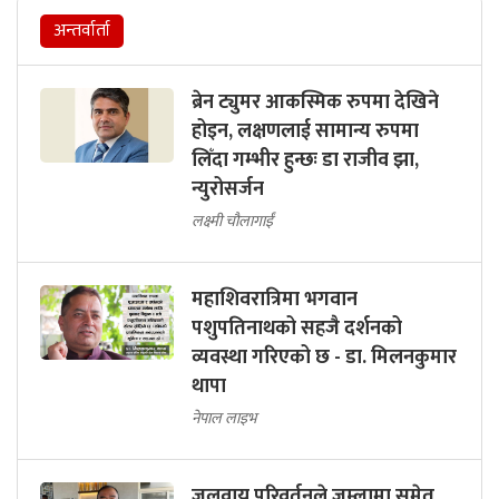
अन्तर्वार्ता
ब्रेन ट्युमर आकस्मिक रुपमा देखिने
होइन, लक्षणलाई सामान्य रुपमा
लिँदा गम्भीर हुन्छः डा राजीव झा,
न्युरोसर्जन
लक्ष्मी चौलागाईं
महाशिवरात्रिमा भगवान
पशुपतिनाथको सहजै दर्शनको
व्यवस्था गरिएको छ - डा. मिलनकुमार
थापा
नेपाल लाइभ
जलवायु परिवर्तनले जुम्लामा समेत