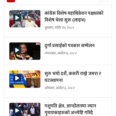
कांग्रेस विशेष महाधिवेशन पक्षधरको
विशेष भेला सुरू (लाइभ)
बुधबार, मंसिर १०, २०८२
दुर्गा प्रसाईको पत्रकार सम्मेलन
मंगलबार, असोज ७, २०८२
सुरु भयो दशैं, कसरी राख्ने जमरा र
घटस्थापना
सोमबार, असोज ६, २०८२
पशुपति क्षेत्र, आन्दोलनमा ज्यान
गुमाएकाहरुको अन्त्येष्टि गरिदै