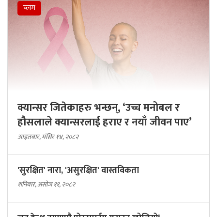
ब्लग
क्यान्सर जितेकाहरु भन्छन्, ‘उच्च मनोबल र
हौसलाले क्यान्सरलाई हराए र नयाँ जीवन पाए’
आइतबार, मंसिर १४, २०८२
'सुरक्षित' नारा, 'असुरक्षित' वास्तविकता
शनिबार, असोज ११, २०८२