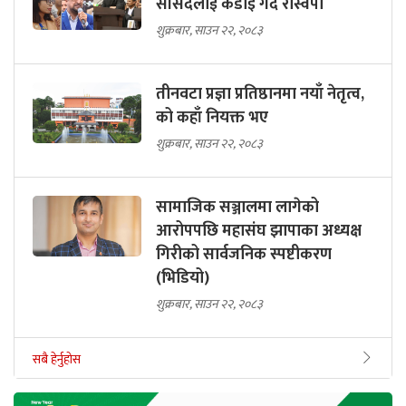
सांसदलाई कडाइ गर्दै रास्वपा
शुक्रबार, साउन २२, २०८३
तीनवटा प्रज्ञा प्रतिष्ठानमा नयाँ नेतृत्व,
को कहाँ नियक्त भए
शुक्रबार, साउन २२, २०८३
सामाजिक सञ्जालमा लागेको
आरोपपछि महासंघ झापाका अध्यक्ष
गिरीको सार्वजनिक स्पष्टीकरण
(भिडियो)
शुक्रबार, साउन २२, २०८३
सबै हेर्नुहोस