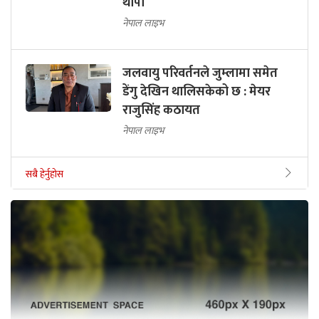
थापा
नेपाल लाइभ
जलवायु परिवर्तनले जुम्लामा समेत
डेंगु देखिन थालिसकेको छ : मेयर
राजुसिंह कठायत
नेपाल लाइभ
सबै हेर्नुहोस