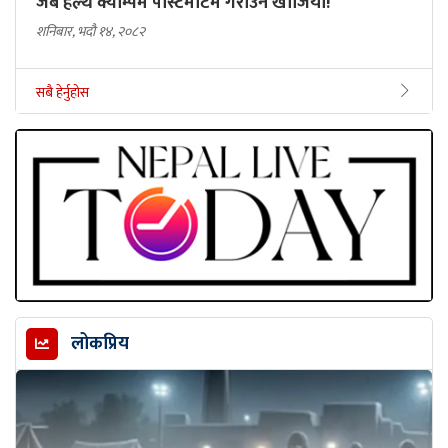
जब हेल्थ क्याम्पमै पोस्टमार्टम गराउन खोजियो!
शनिबार, भदौ १४, २०८२
सबै हेर्नुहोस
लोकप्रिय