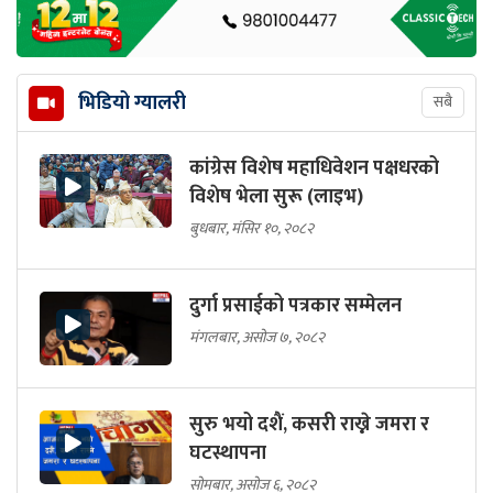
भिडियो ग्यालरी
सबै
कांग्रेस विशेष महाधिवेशन पक्षधरको
विशेष भेला सुरू (लाइभ)
बुधबार, मंसिर १०, २०८२
दुर्गा प्रसाईको पत्रकार सम्मेलन
मंगलबार, असोज ७, २०८२
सुरु भयो दशैं, कसरी राख्ने जमरा र
घटस्थापना
सोमबार, असोज ६, २०८२