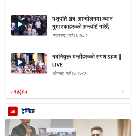
पशुपति क्षेत्र, आन्दोलनमा ज्यान
गुमाएकाहरुको अन्त्येष्टि गरिदै
मंगलबार, भदौ ३१, २०८२
नवनियुक्त मन्त्रीहरुको सपथ ग्रहण ||
LIVE
सोमबार, भदौ ३०, २०८२
सबै हेर्नुहोस
ट्रेण्डिङ