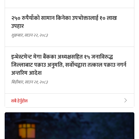
२५० रुपैयाँको सामान किनेका उपभोक्तालाई १० लाख
उपहार
शुक्रबार, साउन २२, २०८३
इन्भेस्टमेन्ट मेगा बैंकका अध्यक्षसहित १५ जनाविरुद्ध
जिल्लाबाट पक्राउ अनुमति, सर्वोचद्वारा तत्काल पक्राउ नगर्न
अन्तरिम आदेश
बिहीबार, साउन २१, २०८३
सबै हेर्नुहोस