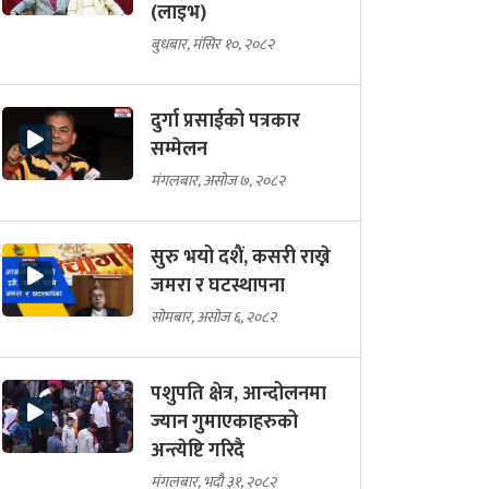
(लाइभ)
बुधबार, मंसिर १०, २०८२
दुर्गा प्रसाईको पत्रकार
सम्मेलन
मंगलबार, असोज ७, २०८२
सुरु भयो दशैं, कसरी राख्ने
जमरा र घटस्थापना
सोमबार, असोज ६, २०८२
पशुपति क्षेत्र, आन्दोलनमा
ज्यान गुमाएकाहरुको
अन्त्येष्टि गरिदै
मंगलबार, भदौ ३१, २०८२