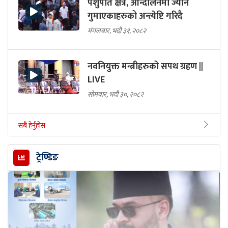
पशुपति क्षेत्र, आन्दोलनमा ज्यान
गुमाएकाहरुको अन्त्येष्टि गरिदै
मंगलबार, भदौ ३१, २०८२
नवनियुक्त मन्त्रीहरुको सपथ ग्रहण ||
LIVE
सोमबार, भदौ ३०, २०८२
सबै हेर्नुहोस
ट्रेण्डिङ