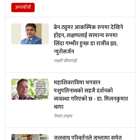
अन्तर्वार्ता
ब्रेन ट्युमर आकस्मिक रुपमा देखिने
होइन, लक्षणलाई सामान्य रुपमा
लिँदा गम्भीर हुन्छः डा राजीव झा,
न्युरोसर्जन
लक्ष्मी चौलागाईं
महाशिवरात्रिमा भगवान
पशुपतिनाथको सहजै दर्शनको
व्यवस्था गरिएको छ - डा. मिलनकुमार
थापा
नेपाल लाइभ
जलवायु परिवर्तनले जुम्लामा समेत