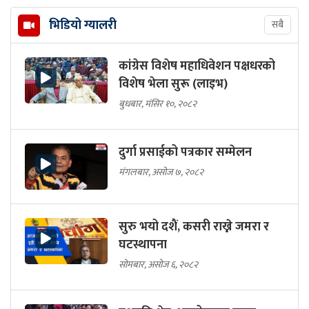
भिडियो ग्यालरी
सबै
कांग्रेस विशेष महाधिवेशन पक्षधरको
विशेष भेला सुरू (लाइभ)
बुधबार, मंसिर १०, २०८२
दुर्गा प्रसाईको पत्रकार सम्मेलन
मंगलबार, असोज ७, २०८२
सुरु भयो दशैं, कसरी राख्ने जमरा र
घटस्थापना
सोमबार, असोज ६, २०८२