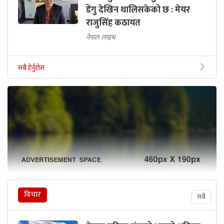
डेंगु देखिन थालिसकेको छ : मेयर
राजुसिंह कठायत
नेपाल लाइभ
सबै हेर्नुहोस
विचार
सबै