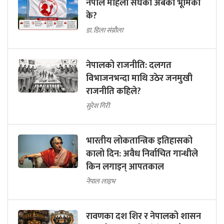
नेपाल महिला संघको अबको भूमिका
के?
डा. डिला संग्रौला
नेपालको राजनीति: दलगत
विभाजनभन्दा माथि उठेर जनमुखी
राजनीति कहिले?
सुरेश गिरी
भारतीय लोकतान्त्रिक इतिहासको
कालो दिन: अवैध निर्वाचित गान्धीले
किन लगाइन् आपतकाल
नेपाल लाइभ
रावणका दश शिर र नेपालको शासन