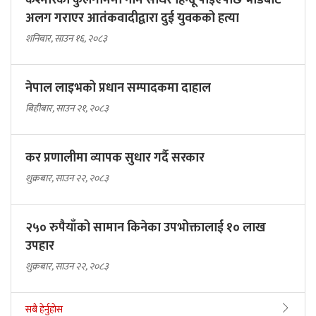
कश्मीरको कुलगाममा नाम सोधेर हिन्दू पाइएपछि भीडबाट
अलग गराएर आतंकवादीद्वारा दुई युवकको हत्या
शनिबार, साउन १६, २०८३
नेपाल लाइभको प्रधान सम्पादकमा दाहाल
बिहीबार, साउन २१, २०८३
कर प्रणालीमा व्यापक सुधार गर्दै सरकार
शुक्रबार, साउन २२, २०८३
२५० रुपैयाँको सामान किनेका उपभोक्तालाई १० लाख
उपहार
शुक्रबार, साउन २२, २०८३
सबै हेर्नुहोस