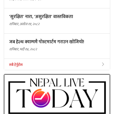
'सुरक्षित' नारा, 'असुरक्षित' वास्तविकता
शनिबार, असोज ११, २०८२
जब हेल्थ क्याम्पमै पोस्टमार्टम गराउन खोजियो!
शनिबार, भदौ १४, २०८२
सबै हेर्नुहोस