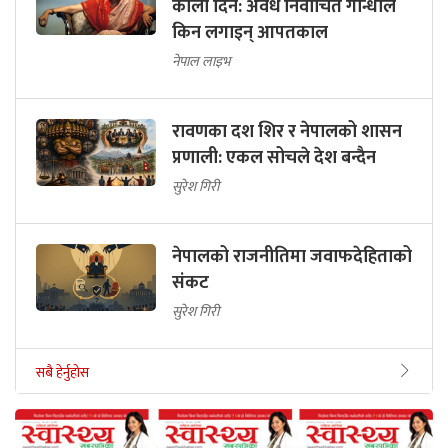
कालो दिन: अवैध निर्वाचित गान्धीले
किन लगाइन् आपतकाल
नेपाल लाइभ
रावणका दश शिर र नेपालको शासन
प्रणाली: एकल सोचले देश बन्दैन
सुरेश गिरी
नेपालको राजनीतिमा जवाफदेहिताको
संकट
सुरेश गिरी
सबै हेर्नुहोस