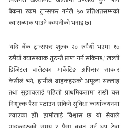
त्यसैगरी खल्तीबाट खल्तीमा उपलब्ध कुनै पनि
बैंकमा रकम ट्रान्सफर गर्नेले ५० प्रतिशतसम्मको
क्यासब्याक पाउने कम्पनीको भनाइ छ।
'यदि बैंक ट्रान्सफर शुल्क २० रुपैयाँ भएमा १०
रुपैयाँ क्यासब्याक तुरुन्तै प्राप्त गर्न सकिन्छ,' खल्ती
डिजिटल वालेटका मार्केटिङ अफिसर साकार
केसीले भने, 'हामीले ग्राहकहरुको अमूल्य सल्लाह
तथा सुझावलाई पहिलो प्राथमिकतामा राखी यस
निःशुल्क पैसा पठाउन सकिने सुविधा कार्यान्वयनमा
ल्याएका हौं। हामीलाई विश्वास छ यो सेवाले
ग्राहकहरुको समय र पैसा बचत गर्न थप टेवा