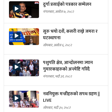
दुर्गा प्रसाईको पत्रकार सम्मेलन
मंगलबार, असोज ७, २०८२
सुरु भयो दशैं, कसरी राख्ने जमरा र
घटस्थापना
सोमबार, असोज ६, २०८२
पशुपति क्षेत्र, आन्दोलनमा ज्यान
गुमाएकाहरुको अन्त्येष्टि गरिदै
मंगलबार, भदौ ३१, २०८२
नवनियुक्त मन्त्रीहरुको सपथ ग्रहण ||
LIVE
सोमबार, भदौ ३०, २०८२