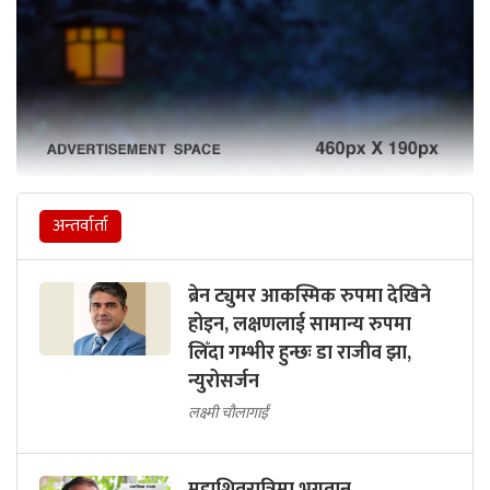
अन्तर्वार्ता
ब्रेन ट्युमर आकस्मिक रुपमा देखिने
होइन, लक्षणलाई सामान्य रुपमा
लिँदा गम्भीर हुन्छः डा राजीव झा,
न्युरोसर्जन
लक्ष्मी चौलागाईं
महाशिवरात्रिमा भगवान