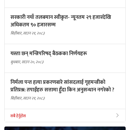
सरकारी नयाँ तलबमान स्वीकृत- न्यूनतम २९ हजारदेखि
अधिकतम ९० हजारसम्म
बिहीबार, साउन २१, २०८३
यस्ता छन् मन्त्रिपरिषद् बैठकका निर्णयहरू
बुधबार, साउन २०, २०८३
निर्मला पन्त हत्या प्रकरणबारे सांसदलाई गृहमन्त्रीको
प्रतिप्रश्न: तपाईंहरु सत्तामा हुँदा किन अनुसन्धान नगरेको ?
बिहीबार, साउन २१, २०८३
सबै हेर्नुहोस