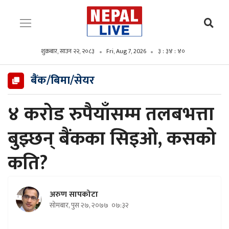
शुक्रबार, साउन २२, २०८३
Fri, Aug 7, 2026
३ : ३४ : ४२
बैंक/बिमा/सेयर
४ करोड रुपैयाँसम्म तलबभत्ता
बुझ्छन् बैंकका सिइओ, कसको
कति?
अरुण सापकोटा
सोमबार, पुस २७, २०७७
०७:३२