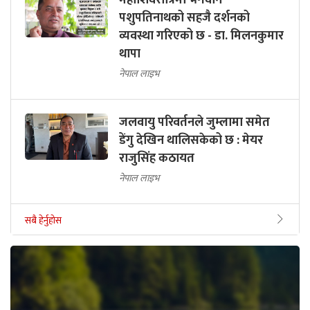
पशुपतिनाथको सहजै दर्शनको
व्यवस्था गरिएको छ - डा. मिलनकुमार
थापा
नेपाल लाइभ
जलवायु परिवर्तनले जुम्लामा समेत
डेंगु देखिन थालिसकेको छ : मेयर
राजुसिंह कठायत
नेपाल लाइभ
सबै हेर्नुहोस