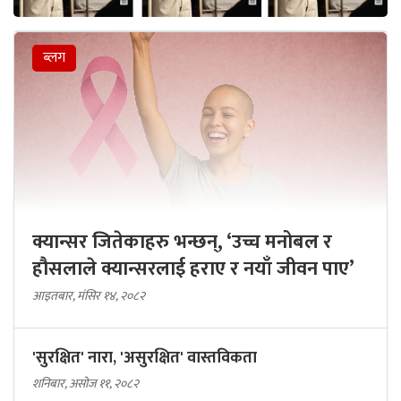
ब्लग
क्यान्सर जितेकाहरु भन्छन्, ‘उच्च मनोबल र
हौसलाले क्यान्सरलाई हराए र नयाँ जीवन पाए’
आइतबार, मंसिर १४, २०८२
'सुरक्षित' नारा, 'असुरक्षित' वास्तविकता
शनिबार, असोज ११, २०८२