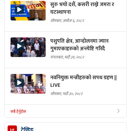
सुरु भयो दशैं, कसरी राख्ने जमरा र
घटस्थापना
सोमबार, असोज ६, २०८२
पशुपति क्षेत्र, आन्दोलनमा ज्यान
गुमाएकाहरुको अन्त्येष्टि गरिदै
मंगलबार, भदौ ३१, २०८२
नवनियुक्त मन्त्रीहरुको सपथ ग्रहण ||
LIVE
सोमबार, भदौ ३०, २०८२
सबै हेर्नुहोस
ट्रेण्डिङ