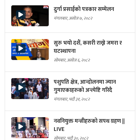
दुर्गा प्रसाईको पत्रकार सम्मेलन
मंगलबार, असोज ७, २०८२
सुरु भयो दशैं, कसरी राख्ने जमरा र
घटस्थापना
सोमबार, असोज ६, २०८२
पशुपति क्षेत्र, आन्दोलनमा ज्यान
गुमाएकाहरुको अन्त्येष्टि गरिदै
मंगलबार, भदौ ३१, २०८२
नवनियुक्त मन्त्रीहरुको सपथ ग्रहण ||
LIVE
सोमबार, भदौ ३०, २०८२