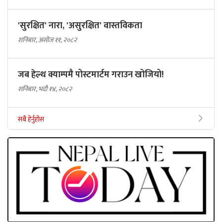
'सुरक्षित' नारा, 'असुरक्षित' वास्तविकता
शनिबार, असोज ११, २०८२
जब हेल्थ क्याम्पमै पोस्टमार्टम गराउन खोजियो!
शनिबार, भदौ १४, २०८२
सबै हेर्नुहोस