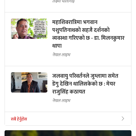
लक्ष्मी चौलागाईं
महाशिवरात्रिमा भगवान
पशुपतिनाथको सहजै दर्शनको
व्यवस्था गरिएको छ - डा. मिलनकुमार
थापा
नेपाल लाइभ
जलवायु परिवर्तनले जुम्लामा समेत
डेंगु देखिन थालिसकेको छ : मेयर
राजुसिंह कठायत
नेपाल लाइभ
सबै हेर्नुहोस