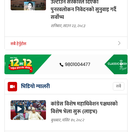
उल्टाउन सरकारले दिएको
पुनरवलोकन निवेदनको सुनुवाइ गर्दै
सर्वोच्च
शनिबार, साउन २३, २०८३
सबै हेर्नुहोस
भिडियो ग्यालरी
सबै
कांग्रेस विशेष महाधिवेशन पक्षधरको
विशेष भेला सुरू (लाइभ)
बुधबार, मंसिर १०, २०८२