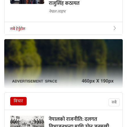
राजुसिंह कठायत
नेपाल लाइभ
सबै हेर्नुहोस
विचार
सबै
नेपालको राजनीति: दलगत
विभाजनभन्दा माथि उठेर जनमुखी