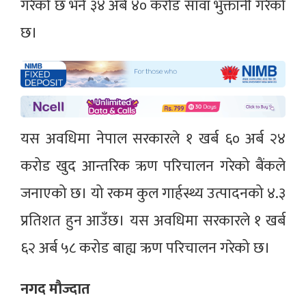
गरेको छ भने ३४ अर्ब ४० करोड सावाँ भुक्तानी गरेको
छ।
यस अवधिमा नेपाल सरकारले १ खर्ब ६० अर्ब २४
करोड खुद आन्तरिक ऋण परिचालन गरेको बैंकले
जनाएको छ। यो रकम कुल गार्हस्थ्य उत्पादनको ४.३
प्रतिशत हुन आउँछ। यस अवधिमा सरकारले १ खर्ब
६२ अर्ब ५८ करोड बाह्य ऋण परिचालन गरेको छ।
नगद मौज्दात