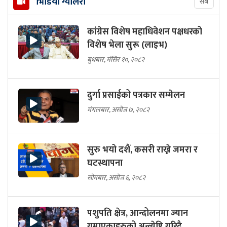
भिडियो ग्यालरी
सबै
कांग्रेस विशेष महाधिवेशन पक्षधरको
विशेष भेला सुरू (लाइभ)
बुधबार, मंसिर १०, २०८२
दुर्गा प्रसाईको पत्रकार सम्मेलन
मंगलबार, असोज ७, २०८२
सुरु भयो दशैं, कसरी राख्ने जमरा र
घटस्थापना
सोमबार, असोज ६, २०८२
पशुपति क्षेत्र, आन्दोलनमा ज्यान
गुमाएकाहरुको अन्त्येष्टि गरिदै