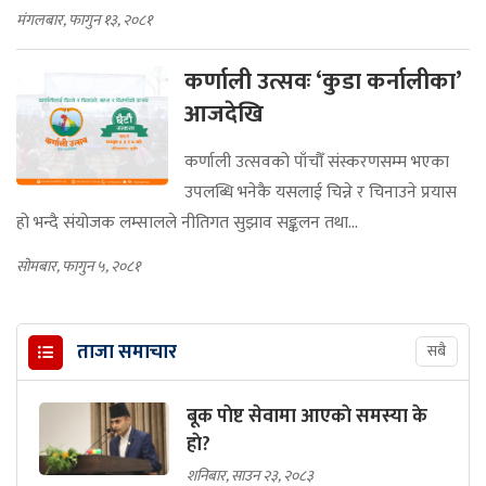
मंगलबार, फागुन १३, २०८१
कर्णाली उत्सवः ‘कुडा कर्नालीका’
आजदेखि
कर्णाली उत्सवको पाँचौँ संस्करणसम्म भएका
उपलब्धि भनेकै यसलाई चिन्ने र चिनाउने प्रयास
हो भन्दै संयोजक लम्सालले नीतिगत सुझाव सङ्कलन तथा...
सोमबार, फागुन ५, २०८१
ताजा समाचार
सबै
बूक पाेष्ट सेवामा आएकाे समस्या के
हाे?
शनिबार, साउन २३, २०८३