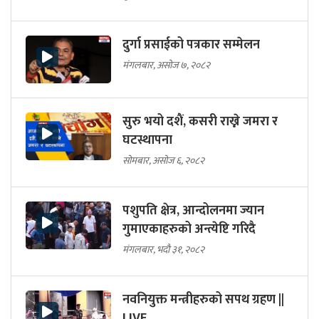
दुर्गा प्रसाईको पत्रकार सम्मेलन
मंगलबार, असोज ७, २०८२
सुरु भयो दशैं, कसरी राख्ने जमरा र
घटस्थापना
सोमबार, असोज ६, २०८२
पशुपति क्षेत्र, आन्दोलनमा ज्यान
गुमाएकाहरुको अन्त्येष्टि गरिदै
मंगलबार, भदौ ३१, २०८२
नवनियुक्त मन्त्रीहरुको सपथ ग्रहण ||
LIVE