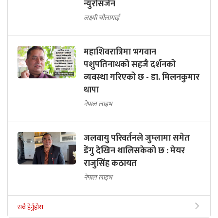
न्युरोसर्जन
लक्ष्मी चौलागाईं
महाशिवरात्रिमा भगवान
पशुपतिनाथको सहजै दर्शनको
व्यवस्था गरिएको छ - डा. मिलनकुमार
थापा
नेपाल लाइभ
जलवायु परिवर्तनले जुम्लामा समेत
डेंगु देखिन थालिसकेको छ : मेयर
राजुसिंह कठायत
नेपाल लाइभ
सबै हेर्नुहोस