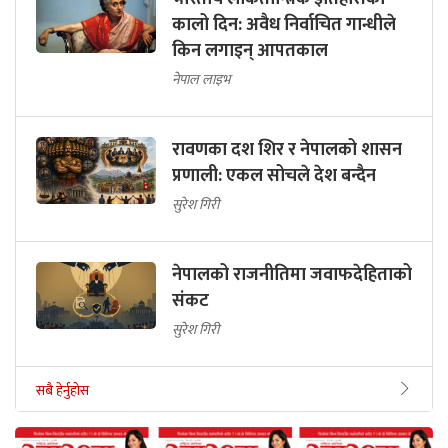
कालो दिन: अवैध निर्वाचित गान्धीले
किन लगाइन् आपतकाल
नेपाल लाइभ
रावणका दश शिर र नेपालको शासन
प्रणाली: एकल सोचले देश बन्दैन
सुरेश गिरी
नेपालको राजनीतिमा जवाफदेहिताको
संकट
सुरेश गिरी
सबै हेर्नुहोस