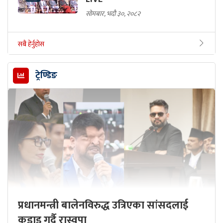
सोमबार, भदौ ३०, २०८२
सबै हेर्नुहोस
ट्रेण्डिङ
प्रधानमन्त्री बालेनविरुद्ध उत्रिएका सांसदलाई
कडाइ गर्दै रास्वपा