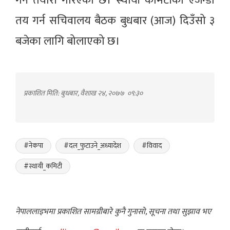
गर्ने तयारी गरिएको छ। स्थायी कमिटीको एजेन्डा
तय गर्न सचिवालय बैठक बुधबार (आज) दिउँसो ३
बजेका लागि बोलाएको छ।
प्रकाशित मिति: बुधबार, वैशाख २४, २०७७
०९:३०
#नेकपा
#दल_फुटाउने_अध्यादेश
#विवाद
#स्थायी_कमिटी
नेपाललाइभमा प्रकाशित सामग्रीबारे कुनै गुनासो, सूचना तथा सुझाव भए