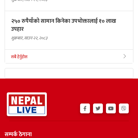
२५० रुपैयाँको सामान किनेका उपभोक्तालाई १० लाख
उपहार
शुक्रबार, साउन २२, २०८३
सबै हेर्नुहोस
सम्पर्क ठेगाना