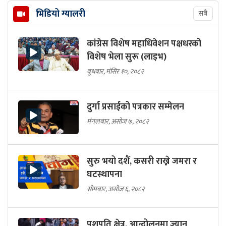
भिडियो ग्यालरी
सबै
कांग्रेस विशेष महाधिवेशन पक्षधरको
विशेष भेला सुरू (लाइभ)
बुधबार, मंसिर १०, २०८२
दुर्गा प्रसाईको पत्रकार सम्मेलन
मंगलबार, असोज ७, २०८२
सुरु भयो दशैं, कसरी राख्ने जमरा र
घटस्थापना
सोमबार, असोज ६, २०८२
पशुपति क्षेत्र, आन्दोलनमा ज्यान