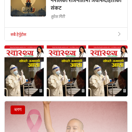
नेपालको राजनीतिमा जवाफदेहिताको
संकट
सुरेश गिरी
सबै हेर्नुहोस
ब्लग