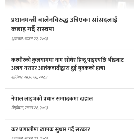
प्रधानमन्त्री बालेनविरुद्ध उत्रिएका सांसदलाई
कडाइ गर्दै रास्वपा
शुक्रबार, साउन २२, २०८३
कश्मीरको कुलगाममा नाम सोधेर हिन्दू पाइएपछि भीडबाट
अलग गराएर आतंकवादीद्वारा दुई युवकको हत्या
शनिबार, साउन १६, २०८३
नेपाल लाइभको प्रधान सम्पादकमा दाहाल
बिहीबार, साउन २१, २०८३
कर प्रणालीमा व्यापक सुधार गर्दै सरकार
शुक्रबार, साउन २२, २०८३