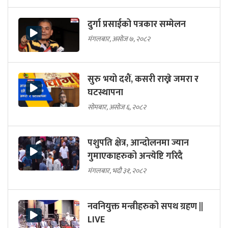
दुर्गा प्रसाईको पत्रकार सम्मेलन
मंगलबार, असोज ७, २०८२
सुरु भयो दशैं, कसरी राख्ने जमरा र
घटस्थापना
सोमबार, असोज ६, २०८२
पशुपति क्षेत्र, आन्दोलनमा ज्यान
गुमाएकाहरुको अन्त्येष्टि गरिदै
मंगलबार, भदौ ३१, २०८२
नवनियुक्त मन्त्रीहरुको सपथ ग्रहण ||
LIVE