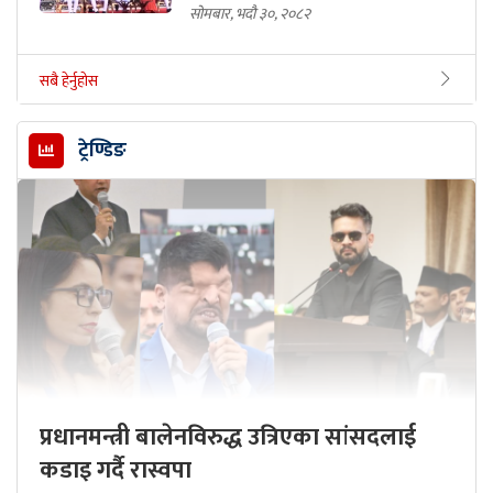
सोमबार, भदौ ३०, २०८२
सबै हेर्नुहोस
ट्रेण्डिङ
प्रधानमन्त्री बालेनविरुद्ध उत्रिएका सांसदलाई
कडाइ गर्दै रास्वपा