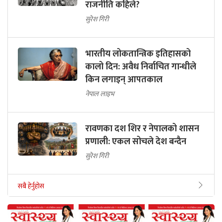
राजनीति कहिले?
सुरेश गिरी
भारतीय लोकतान्त्रिक इतिहासको
कालो दिन: अवैध निर्वाचित गान्धीले
किन लगाइन् आपतकाल
नेपाल लाइभ
रावणका दश शिर र नेपालको शासन
प्रणाली: एकल सोचले देश बन्दैन
सुरेश गिरी
सबै हेर्नुहोस