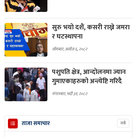
सुरु भयो दशैं, कसरी राख्ने जमरा
र घटस्थापना
सोमबार, असोज ६, २०८२
पशुपति क्षेत्र, आन्दोलनमा ज्यान
गुमाएकाहरुको अन्त्येष्टि गरिदै
मंगलबार, भदौ ३१, २०८२
ताजा समाचार
सबै