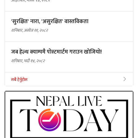
आइतबार, मंसिर १४, २०८२
'सुरक्षित' नारा, 'असुरक्षित' वास्तविकता
शनिबार, असोज ११, २०८२
जब हेल्थ क्याम्पमै पोस्टमार्टम गराउन खोजियो!
शनिबार, भदौ १४, २०८२
सबै हेर्नुहोस