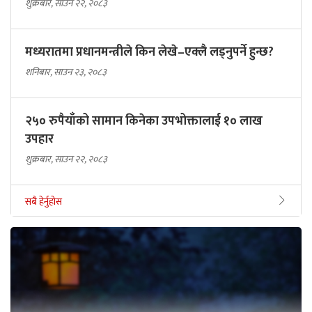
शुक्रबार, साउन २२, २०८३
मध्यरातमा प्रधानमन्त्रीले किन लेखे–एक्लै लड्नुपर्ने हुन्छ?
शनिबार, साउन २३, २०८३
२५० रुपैयाँको सामान किनेका उपभोक्तालाई १० लाख
उपहार
शुक्रबार, साउन २२, २०८३
सबै हेर्नुहोस