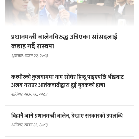
प्रधानमन्त्री बालेनविरुद्ध उत्रिएका सांसदलाई
कडाइ गर्दै रास्वपा
शुक्रबार, साउन २२, २०८३
कश्मीरको कुलगाममा नाम सोधेर हिन्दू पाइएपछि भीडबाट
अलग गराएर आतंकवादीद्वारा दुई युवकको हत्या
शनिबार, साउन १६, २०८३
बिहानै जागे प्रधानमन्त्री बालेन, देखाए सरकारकाे उपलब्धि
शनिबार, साउन २३, २०८३