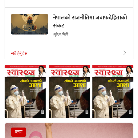
नेपालको राजनीतिमा जवाफदेहिताको
संकट
सुरेश गिरी
सबै हेर्नुहोस
ब्लग