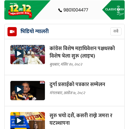
भिडियो ग्यालरी
सबै
कांग्रेस विशेष महाधिवेशन पक्षधरको
विशेष भेला सुरू (लाइभ)
बुधबार, मंसिर १०, २०८२
दुर्गा प्रसाईको पत्रकार सम्मेलन
मंगलबार, असोज ७, २०८२
सुरु भयो दशैं, कसरी राख्ने जमरा र
घटस्थापना