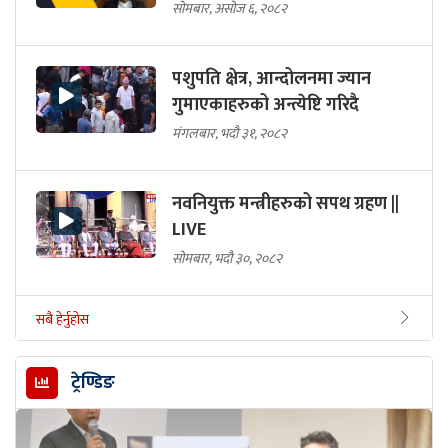
सोमबार, असोज ६, २०८२
पशुपति क्षेत्र, आन्दोलनमा ज्यान
गुमाएकाहरुको अन्त्येष्टि गरिदै
मंगलबार, भदौ ३१, २०८२
नवनियुक्त मन्त्रीहरुको सपथ ग्रहण ||
LIVE
सोमबार, भदौ ३०, २०८२
सबै हेर्नुहोस
ट्रेण्डिङ