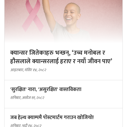
क्यान्सर जितेकाहरु भन्छन्, ‘उच्च मनोबल र
हौसलाले क्यान्सरलाई हराए र नयाँ जीवन पाए’
आइतबार, मंसिर १४, २०८२
'सुरक्षित' नारा, 'असुरक्षित' वास्तविकता
शनिबार, असोज ११, २०८२
जब हेल्थ क्याम्पमै पोस्टमार्टम गराउन खोजियो!
शनिबार, भदौ १४, २०८२