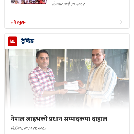
सोमबार, भदौ ३०, २०८२
सबै हेर्नुहोस
ट्रेण्डिङ
नेपाल लाइभको प्रधान सम्पादकमा दाहाल
बिहीबार, साउन २१, २०८३