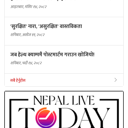
आइतबार, मंसिर १४, २०८२
'सुरक्षित' नारा, 'असुरक्षित' वास्तविकता
शनिबार, असोज ११, २०८२
जब हेल्थ क्याम्पमै पोस्टमार्टम गराउन खोजियो!
शनिबार, भदौ १४, २०८२
सबै हेर्नुहोस