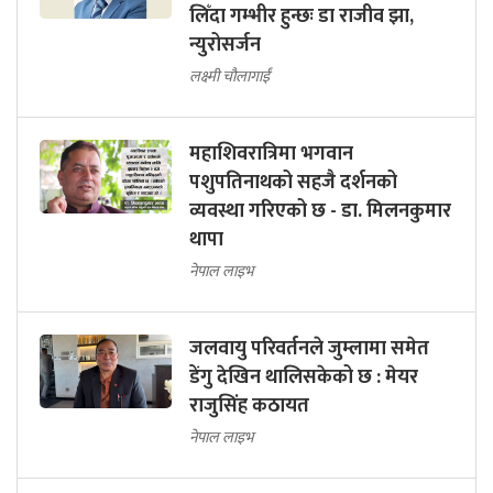
लिँदा गम्भीर हुन्छः डा राजीव झा,
न्युरोसर्जन
लक्ष्मी चौलागाईं
महाशिवरात्रिमा भगवान
पशुपतिनाथको सहजै दर्शनको
व्यवस्था गरिएको छ - डा. मिलनकुमार
थापा
नेपाल लाइभ
जलवायु परिवर्तनले जुम्लामा समेत
डेंगु देखिन थालिसकेको छ : मेयर
राजुसिंह कठायत
नेपाल लाइभ