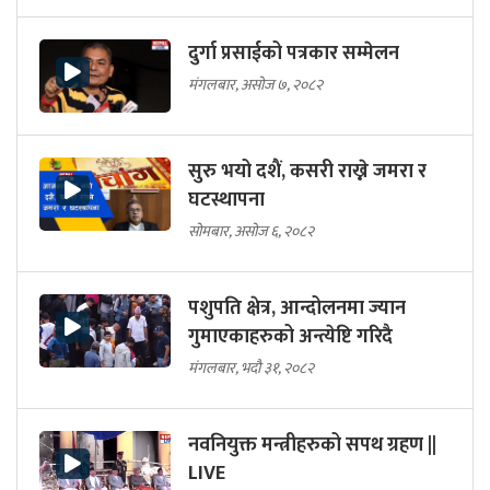
दुर्गा प्रसाईको पत्रकार सम्मेलन
मंगलबार, असोज ७, २०८२
सुरु भयो दशैं, कसरी राख्ने जमरा र
घटस्थापना
सोमबार, असोज ६, २०८२
पशुपति क्षेत्र, आन्दोलनमा ज्यान
गुमाएकाहरुको अन्त्येष्टि गरिदै
मंगलबार, भदौ ३१, २०८२
नवनियुक्त मन्त्रीहरुको सपथ ग्रहण ||
LIVE