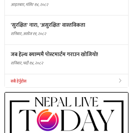
आइतबार, मंसिर १४, २०८२
'सुरक्षित' नारा, 'असुरक्षित' वास्तविकता
शनिबार, असोज ११, २०८२
जब हेल्थ क्याम्पमै पोस्टमार्टम गराउन खोजियो!
शनिबार, भदौ १४, २०८२
सबै हेर्नुहोस