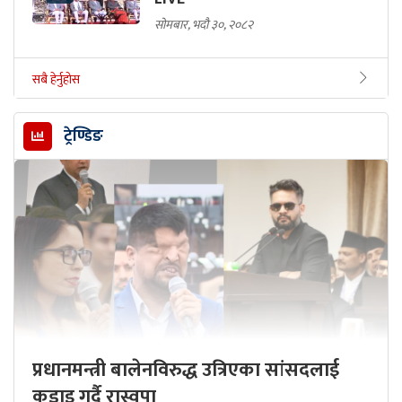
सोमबार, भदौ ३०, २०८२
सबै हेर्नुहोस
ट्रेण्डिङ
प्रधानमन्त्री बालेनविरुद्ध उत्रिएका सांसदलाई
कडाइ गर्दै रास्वपा