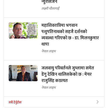
न्युरोसर्जन
लक्ष्मी चौलागाईं
महाशिवरात्रिमा भगवान
पशुपतिनाथको सहजै दर्शनको
व्यवस्था गरिएको छ - डा. मिलनकुमार
थापा
नेपाल लाइभ
जलवायु परिवर्तनले जुम्लामा समेत
डेंगु देखिन थालिसकेको छ : मेयर
राजुसिंह कठायत
नेपाल लाइभ
सबै हेर्नुहोस