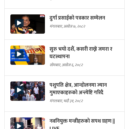
दुर्गा प्रसाईको पत्रकार सम्मेलन
मंगलबार, असोज ७, २०८२
सुरु भयो दशैं, कसरी राख्ने जमरा र
घटस्थापना
सोमबार, असोज ६, २०८२
पशुपति क्षेत्र, आन्दोलनमा ज्यान
गुमाएकाहरुको अन्त्येष्टि गरिदै
मंगलबार, भदौ ३१, २०८२
नवनियुक्त मन्त्रीहरुको सपथ ग्रहण ||
LIVE