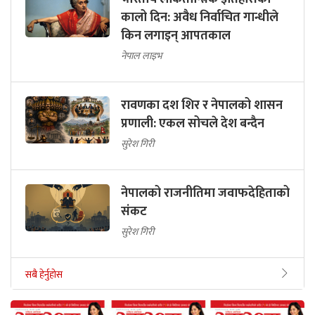
कालो दिन: अवैध निर्वाचित गान्धीले
किन लगाइन् आपतकाल
नेपाल लाइभ
रावणका दश शिर र नेपालको शासन
प्रणाली: एकल सोचले देश बन्दैन
सुरेश गिरी
नेपालको राजनीतिमा जवाफदेहिताको
संकट
सुरेश गिरी
सबै हेर्नुहोस