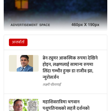
अन्तर्वार्ता
ब्रेन ट्युमर आकस्मिक रुपमा देखिने
होइन, लक्षणलाई सामान्य रुपमा
लिँदा गम्भीर हुन्छः डा राजीव झा,
न्युरोसर्जन
लक्ष्मी चौलागाईं
महाशिवरात्रिमा भगवान
पशुपतिनाथको सहजै दर्शनको