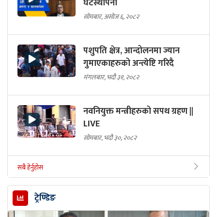
घटस्थापना
सोमबार, असोज ६, २०८२
पशुपति क्षेत्र, आन्दोलनमा ज्यान
गुमाएकाहरुको अन्त्येष्टि गरिदै
मंगलबार, भदौ ३१, २०८२
नवनियुक्त मन्त्रीहरुको सपथ ग्रहण ||
LIVE
सोमबार, भदौ ३०, २०८२
सबै हेर्नुहोस
ट्रेण्डिङ