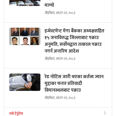
माग्यो
बिहीबार, साउन २१, २०८३
इन्भेस्टमेन्ट मेगा बैंकका अध्यक्षसहित
१५ जनाविरुद्ध जिल्लाबाट पक्राउ
अनुमति, सर्वोचद्वारा तत्काल पक्राउ
नगर्न अन्तरिम आदेश
बिहीबार, साउन २१, २०८३
रेड नोटिस जारी भएका कर्तव्य ज्यान
मुद्दाका फरार प्रतिवादी
विमानस्थलबाट पक्राउ
बिहीबार, साउन २१, २०८३
सबै हेर्नुहोस