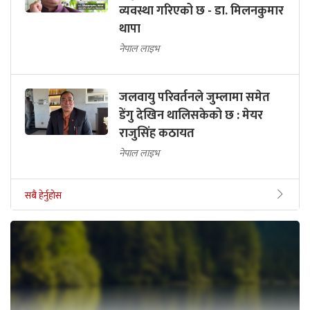
व्यवस्था गरिएको छ - डा. मिलनकुमार
थापा
नेपाल लाइभ
जलवायु परिवर्तनले जुम्लामा समेत
डेंगु देखिन थालिसकेको छ : मेयर
राजुसिंह कठायत
नेपाल लाइभ
सबै हेर्नुहोस