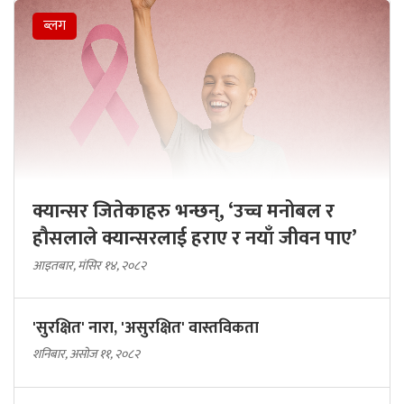
ब्लग
क्यान्सर जितेकाहरु भन्छन्, ‘उच्च मनोबल र
हौसलाले क्यान्सरलाई हराए र नयाँ जीवन पाए’
आइतबार, मंसिर १४, २०८२
'सुरक्षित' नारा, 'असुरक्षित' वास्तविकता
शनिबार, असोज ११, २०८२