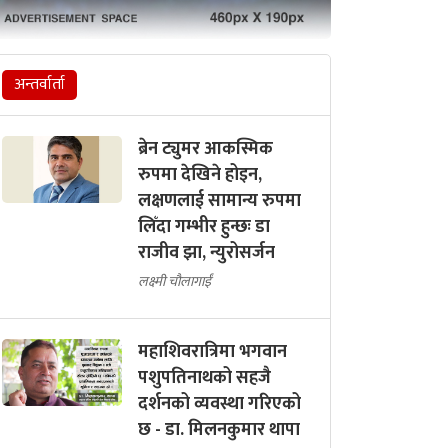
अन्तर्वार्ता
ब्रेन ट्युमर आकस्मिक
रुपमा देखिने होइन,
लक्षणलाई सामान्य रुपमा
लिँदा गम्भीर हुन्छः डा
राजीव झा, न्युरोसर्जन
लक्ष्मी चौलागाईं
महाशिवरात्रिमा भगवान
पशुपतिनाथको सहजै
दर्शनको व्यवस्था गरिएको
छ - डा. मिलनकुमार थापा