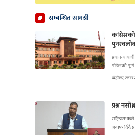
सम्बन्धित सामग्री
कांग्रेसक
पुनरवलोक
प्रधानन्यायाध
पौडेलको पूर्
बिहीबार, साउन 
प्रश्न नसो
राष्ट्रियसभाक
जवाफ दिँदै प्