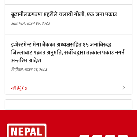
बूढानीलकण्ठमा प्रहरीले चलायो गोली, एक जना पक्राउ
आइतबार, साउन १७, २०८३
इन्भेस्टमेन्ट मेगा बैंकका अध्यक्षसहित १५ जनाविरुद्ध
जिल्लाबाट पक्राउ अनुमति, सर्वोचद्वारा तत्काल पक्राउ नगर्न
अन्तरिम आदेश
बिहीबार, साउन २१, २०८३
सबै हेर्नुहोस