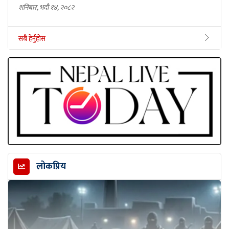
शनिबार, भदौ १४, २०८२
सबै हेर्नुहोस
लोकप्रिय