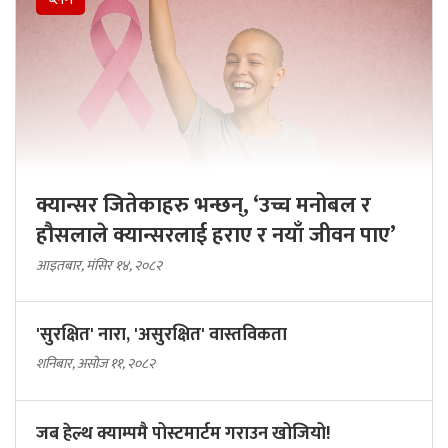
क्यान्सर जितेकाहरु भन्छन्, ‘उच्च मनोबल र
हौसलाले क्यान्सरलाई हराए र नयाँ जीवन पाए’
आइतबार, मंसिर १४, २०८२
'सुरक्षित' नारा, 'असुरक्षित' वास्तविकता
शनिबार, असोज ११, २०८२
जब हेल्थ क्याम्पमै पोस्टमार्टम गराउन खोजियो!