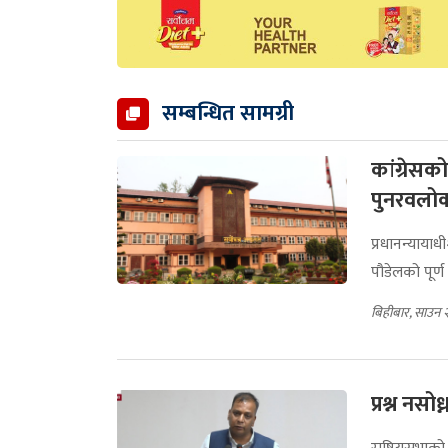
सम्बन्धित सामग्री
कांग्रेसक
पुनरवलोक
प्रधानन्यायाध
पौडेलको पूर्
बिहीबार, साउन 
प्रश्न नसो