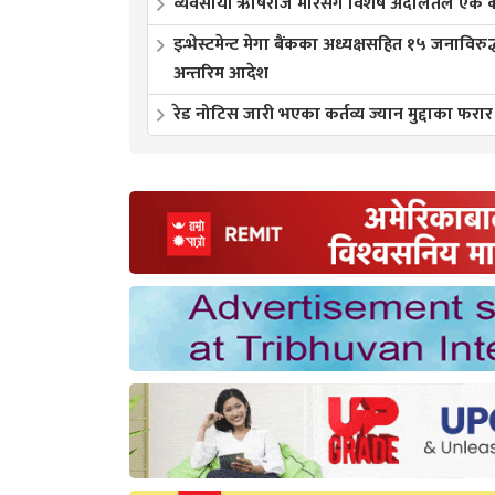
व्यवसायी ऋषिराज मोरसँग विशेष अदालतले एक करो
इन्भेस्टमेन्ट मेगा बैंकका अध्यक्षसहित १५ जनाविरुद
अन्तरिम आदेश
रेड नोटिस जारी भएका कर्तव्य ज्यान मुद्दाका फरार