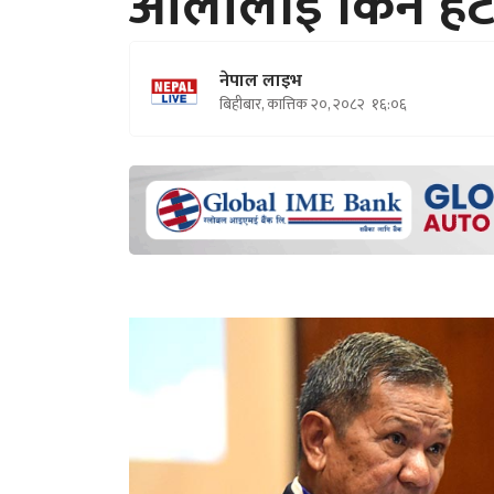
ओलीलाई किन हटा
नेपाल लाइभ
बिहीबार, कात्तिक २०, २०८२
१६:०६