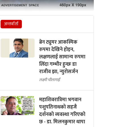
अन्तर्वार्ता
ब्रेन ट्युमर आकस्मिक
रुपमा देखिने होइन,
लक्षणलाई सामान्य रुपमा
लिँदा गम्भीर हुन्छः डा
राजीव झा, न्युरोसर्जन
लक्ष्मी चौलागाईं
महाशिवरात्रिमा भगवान
पशुपतिनाथको सहजै
दर्शनको व्यवस्था गरिएको
छ - डा. मिलनकुमार थापा