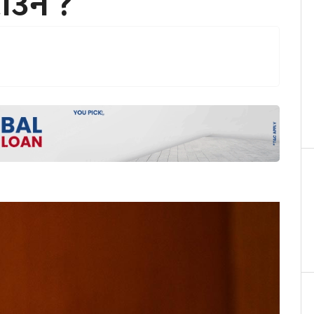
उने ?