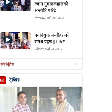
ज्यान गुमाएकाहरुको
अन्त्येष्टि गरिदै
मंगलबार, भदौ ३१, २०८२
नवनियुक्त मन्त्रीहरुको
सपथ ग्रहण || LIVE
सोमबार, भदौ ३०, २०८२
सबै हेर्नुहोस
ट्रेण्डिङ