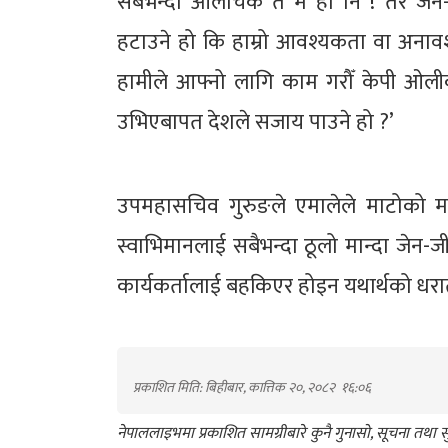
सबैभन्दा आलोचक त मै हो नि ! तर जेन-ज
हटाउने हो कि हाम्रो आवश्यकता वा अनावश्
हामीले आफ्नो लागि काम गरौँ केपी ओली
उभिएबापत देशले सजाय पाउने हो ?’
उपमहासचिव गुरुङले एमालेले माटोको माया 
स्वाभिमानलाई सबैभन्दा ठूलो मान्दा जेन
कार्यकर्तालाई बहकिएर होइन यथार्थको धरा
प्रकाशित मिति: बिहीबार, कात्तिक २०, २०८२
१६:०६
नेपाललाइभमा प्रकाशित सामग्रीबारे कुनै गुनासो, सूचना तथ