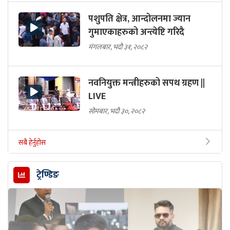
पशुपति क्षेत्र, आन्दोलनमा ज्यान
गुमाएकाहरुको अन्त्येष्टि गरिदै
मंगलबार, भदौ ३१, २०८२
नवनियुक्त मन्त्रीहरुको सपथ ग्रहण ||
LIVE
सोमबार, भदौ ३०, २०८२
सबै हेर्नुहोस
ट्रेण्डिङ