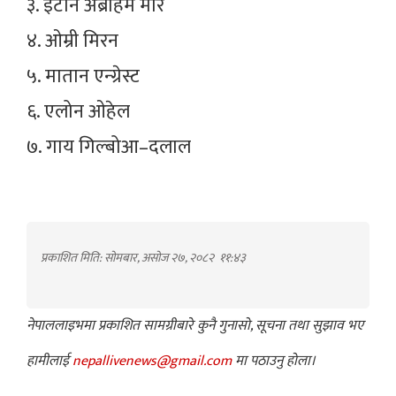
३. इटान अब्राहम मोर
४. ओम्री मिरन
५. मातान एन्ग्रेस्ट
६. एलोन ओहेल
७. गाय गिल्बोआ–दलाल
प्रकाशित मिति: सोमबार, असोज २७, २०८२
११:४३
नेपाललाइभमा प्रकाशित सामग्रीबारे कुनै गुनासो, सूचना तथा सुझाव भए
हामीलाई
nepallivenews@gmail.com
मा पठाउनु होला।