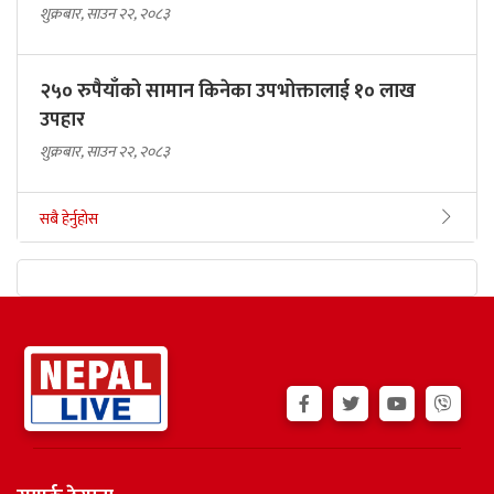
शुक्रबार, साउन २२, २०८३
२५० रुपैयाँको सामान किनेका उपभोक्तालाई १० लाख
उपहार
शुक्रबार, साउन २२, २०८३
सबै हेर्नुहोस