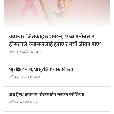
क्यान्सर जितेकाहरु भन्छन्, ‘उच्च मनोबल र
हौसलाले क्यान्सरलाई हराए र नयाँ जीवन पाए’
आइतबार, मंसिर १४, २०८२
'सुरक्षित' नारा, 'असुरक्षित' वास्तविकता
शनिबार, असोज ११, २०८२
जब हेल्थ क्याम्पमै पोस्टमार्टम गराउन खोजियो!
शनिबार, भदौ १४, २०८२