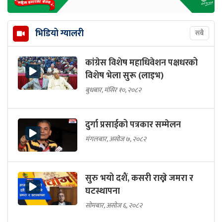
भिडियो ग्यालरी
सबै
कांग्रेस विशेष महाधिवेशन पक्षधरको
विशेष भेला सुरू (लाइभ)
बुधबार, मंसिर १०, २०८२
दुर्गा प्रसाईको पत्रकार सम्मेलन
मंगलबार, असोज ७, २०८२
सुरु भयो दशैं, कसरी राख्ने जमरा र
घटस्थापना
सोमबार, असोज ६, २०८२