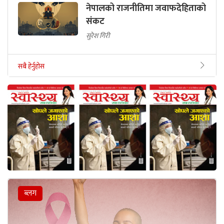
नेपालको राजनीतिमा जवाफदेहिताको
संकट
सुरेश गिरी
सबै हेर्नुहोस
ब्लग